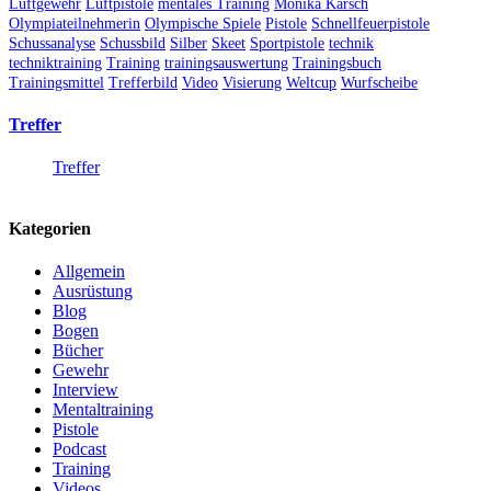
Luftgewehr
Luftpistole
mentales Training
Monika Karsch
Olympiateilnehmerin
Olympische Spiele
Pistole
Schnellfeuerpistole
Schussanalyse
Schussbild
Silber
Skeet
Sportpistole
technik
techniktraining
Training
trainingsauswertung
Trainingsbuch
Trainingsmittel
Trefferbild
Video
Visierung
Weltcup
Wurfscheibe
Treffer
Treffer
Kategorien
Allgemein
Ausrüstung
Blog
Bogen
Bücher
Gewehr
Interview
Mentaltraining
Pistole
Podcast
Training
Videos