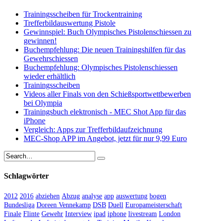
Trainingsscheiben für Trockentraining
Trefferbildauswertung Pistole
Gewinnspiel: Buch Olympisches Pistolenschiessen zu
gewinnen!
Buchempfehlung: Die neuen Trainingshilfen für das
Gewehrschiessen
Buchempfehlung: Olympisches Pistolenschiessen
wieder erhältlich
Trainingsscheiben
Videos aller Finals von den Schießsportwettbewerben
bei Olympia
Trainingsbuch elektronisch - MEC Shot App für das
iPhone
Vergleich: Apps zur Trefferbildaufzeichnung
MEC-Shop APP im Angebot, jetzt für nur 9,99 Euro
Schlagwörter
2012
2016
abziehen
Abzug
analyse
app
auswertung
bogen
Bundesliga
Doreen Vennekamp
DSB
Duell
Europameisterschaft
Finale
Flinte
Gewehr
Interview
ipad
iphone
livestream
London