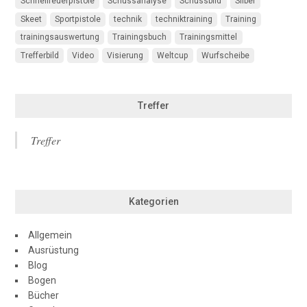
Schnellfeuerpistole
Schussanalyse
Schussbild
Silber
Skeet
Sportpistole
technik
techniktraining
Training
trainingsauswertung
Trainingsbuch
Trainingsmittel
Trefferbild
Video
Visierung
Weltcup
Wurfscheibe
Treffer
Treffer
Kategorien
Allgemein
Ausrüstung
Blog
Bogen
Bücher