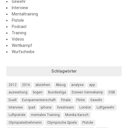
Gewehr
Interview
Mentaltraining
Pistole
Podcast
Training
Videos
Wettkampf
Wurfscheibe
Schlagwörter
2012
2016
abziehen
Abzug
analyse
app
auswertung
bogen
Bundesliga
Doreen Vennekamp
DSB
Duell
Europameisterschaft
Finale
Flinte
Gewehr
Interview
ipad
iphone
livestream
London
Luftgewehr
Luftpistole
mentales Training
Monika Karsch
Olympiateilnehmerin
Olympische Spiele
Pistole