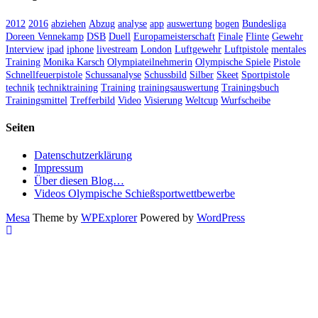
2012
2016
abziehen
Abzug
analyse
app
auswertung
bogen
Bundesliga
Doreen Vennekamp
DSB
Duell
Europameisterschaft
Finale
Flinte
Gewehr
Interview
ipad
iphone
livestream
London
Luftgewehr
Luftpistole
mentales
Training
Monika Karsch
Olympiateilnehmerin
Olympische Spiele
Pistole
Schnellfeuerpistole
Schussanalyse
Schussbild
Silber
Skeet
Sportpistole
technik
techniktraining
Training
trainingsauswertung
Trainingsbuch
Trainingsmittel
Trefferbild
Video
Visierung
Weltcup
Wurfscheibe
Seiten
Datenschutzerklärung
Impressum
Über diesen Blog…
Videos Olympische Schießsportwettbewerbe
Mesa
Theme by
WPExplorer
Powered by
WordPress