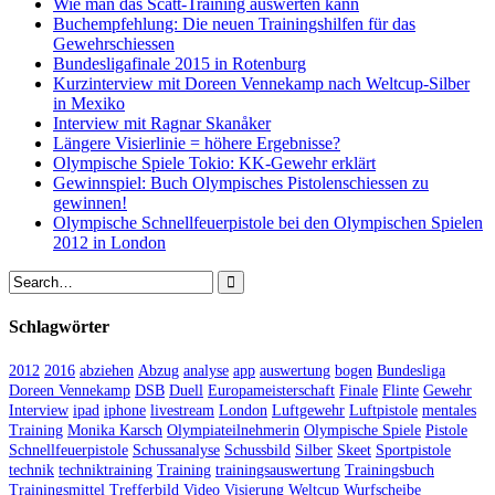
Wie man das Scatt-Training auswerten kann
Buchempfehlung: Die neuen Trainingshilfen für das
Gewehrschiessen
Bundesligafinale 2015 in Rotenburg
Kurzinterview mit Doreen Vennekamp nach Weltcup-Silber
in Mexiko
Interview mit Ragnar Skanåker
Längere Visierlinie = höhere Ergebnisse?
Olympische Spiele Tokio: KK-Gewehr erklärt
Gewinnspiel: Buch Olympisches Pistolenschiessen zu
gewinnen!
Olympische Schnellfeuerpistole bei den Olympischen Spielen
2012 in London
Schlagwörter
2012
2016
abziehen
Abzug
analyse
app
auswertung
bogen
Bundesliga
Doreen Vennekamp
DSB
Duell
Europameisterschaft
Finale
Flinte
Gewehr
Interview
ipad
iphone
livestream
London
Luftgewehr
Luftpistole
mentales
Training
Monika Karsch
Olympiateilnehmerin
Olympische Spiele
Pistole
Schnellfeuerpistole
Schussanalyse
Schussbild
Silber
Skeet
Sportpistole
technik
techniktraining
Training
trainingsauswertung
Trainingsbuch
Trainingsmittel
Trefferbild
Video
Visierung
Weltcup
Wurfscheibe