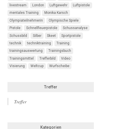
livestream
London
Luftgewehr
Luftpistole
mentales Training
Monika Karsch
Olympiateilnehmerin
Olympische Spiele
Pistole
Schnellfeuerpistole
Schussanalyse
Schussbild
Silber
Skeet
Sportpistole
technik
techniktraining
Training
trainingsauswertung
Trainingsbuch
Trainingsmittel
Trefferbild
Video
Visierung
Weltcup
Wurfscheibe
Treffer
Treffer
Kategorien