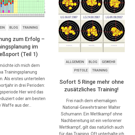
EIN
BLOG
TRAINING
anung zum Erfolg –
ningsplanung im
eßsport (Teil 1)
ALLGEMEIN
BLOG
GEWEHR
möchte ich mich dem
PISTOLE
TRAINING
a Trainingsplanung
 Als erstes unterteilen
Sofort 5 Ringe mehr ohne
ortjahr in drei Perioden:
zusätzliches Training!
speriode Hier wird das
reduziert oder am besten
Frei nach dem ehemaligen
e Waffe aus der…
National-Gewehrtrainer Walter
Schumann: Ein Wettkampf ohne
Nachbereitung ist ein verlorener
Wettkampf, gilt das natürlich auch
für das Training. Oft unterhalte ich