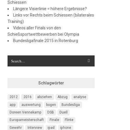
Schiessen
Längere Visierlinie = höhere Ergebnisse?
Links vor Rechts beim Schiessen (bilaterales
Training)
Videos aller Finals von den
Schießsportwettbewerben bei Olympia
Bundesligafinale 2015 in Rotenburg
Schlagwörter
2012
2016
abziehen
Abzug
analyse
app
auswertung
bogen
Bundesliga
Doreen Vennekamp
DSB
Duell
Europameisterschaft
Finale
Flinte
Gewehr
Interview
ipad
iphone