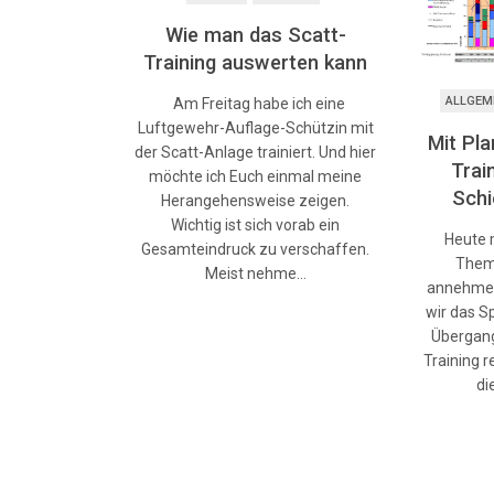
Wie man das Scatt-
Training auswerten kann
ALLGEM
Am Freitag habe ich eine
Luftgewehr-Auflage-Schützin mit
Mit Pl
der Scatt-Anlage trainiert. Und hier
Trai
möchte ich Euch einmal meine
Schi
Herangehensweise zeigen.
Wichtig ist sich vorab ein
Heute 
Gesamteindruck zu verschaffen.
Them
Meist nehme…
annehmen.
wir das Sp
Übergang
Training 
di