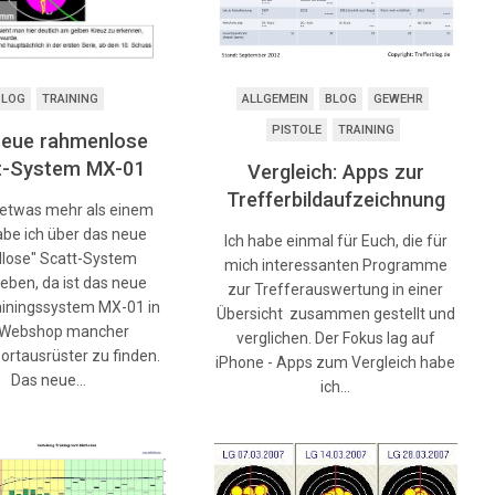
BLOG
TRAINING
ALLGEMEIN
BLOG
GEWEHR
PISTOLE
TRAINING
neue rahmenlose
t-System MX-01
Vergleich: Apps zur
Trefferbildaufzeichnung
r etwas mehr als einem
abe ich über das neue
Ich habe einmal für Euch, die für
llose" Scatt-System
mich interessanten Programme
eben, da ist das neue
zur Trefferauswertung in einer
ainingssystem MX-01 in
Übersicht zusammen gestellt und
 Webshop mancher
verglichen. Der Fokus lag auf
ortausrüster zu finden.
iPhone - Apps zum Vergleich habe
Das neue…
ich…