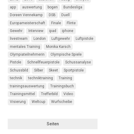
app
auswertung
bogen
Bundesliga
Doreen Vennekamp
DSB
Duell
Europameisterschaft
Finale
Flinte
Gewehr
Interview
ipad
iphone
livestream
London
Luftgewehr
Luftpistole
mentales Training
Monika Karsch
Olympiateilnehmerin
Olympische Spiele
Pistole
Schnellfeuerpistole
Schussanalyse
Schussbild
Silber
Skeet
Sportpistole
technik
techniktraining
Training
trainingsauswertung
Trainingsbuch
Trainingsmittel
Trefferbild
Video
Visierung
Weltcup
Wurfscheibe
Seiten