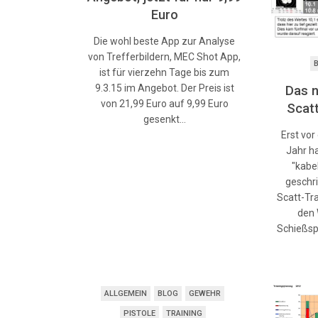
Euro
Die wohl beste App zur Analyse
von Trefferbildern, MEC Shot App,
ist für vierzehn Tage bis zum
9.3.15 im Angebot. Der Preis ist
Das 
von 21,99 Euro auf 9,99 Euro
Scat
gesenkt…
Erst vo
Jahr h
"kabe
geschri
Scatt-Tr
den
Schießsp
ALLGEMEIN
BLOG
GEWEHR
PISTOLE
TRAINING