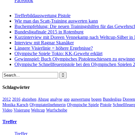
Facebook
Trefferbildauswertung Pistole
Wie man das Scatt-Training auswerten kann
Buchempfehlung: Die neuen Trainingshilfen für das Gewehrsc
Bundesligafinale 2015 in Rotenburg
Kurzinterview mit Doreen Vennekamp nach Weltcup-Silber in
Interview mit Ragnar Skanåker
Längere Visierlinie = höhere Ergebnisse?
Olympische Spiele Tokio: KK-Gewehr erklärt
Gewinnspiel: Buch Olympisches Pistolenschiessen zu gewinne
Olympische Schnellfeuerpistole bei den Olympischen Spielen
Schlagwörter
2012
2016
abziehen
Abzug
analyse
app
auswertung
bogen
Bundesliga
Doree
Monika Karsch
Olympiateilnehmerin
Olympische Spiele
Pistole
Schnellfeuerp
Video
Visierung
Weltcup
Wurfscheibe
Treffer
Treffer