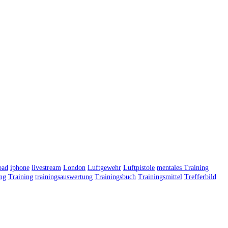
pad
iphone
livestream
London
Luftgewehr
Luftpistole
mentales Training
ing
Training
trainingsauswertung
Trainingsbuch
Trainingsmittel
Trefferbild