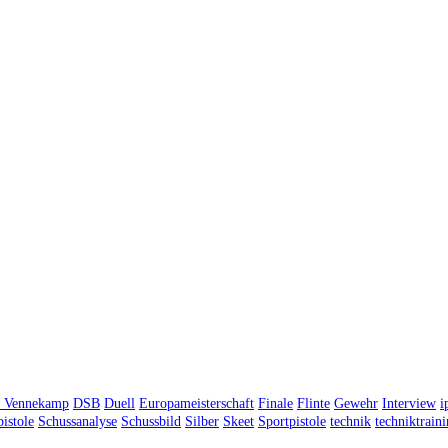
n Vennekamp
DSB
Duell
Europameisterschaft
Finale
Flinte
Gewehr
Interview
i
istole
Schussanalyse
Schussbild
Silber
Skeet
Sportpistole
technik
techniktrain