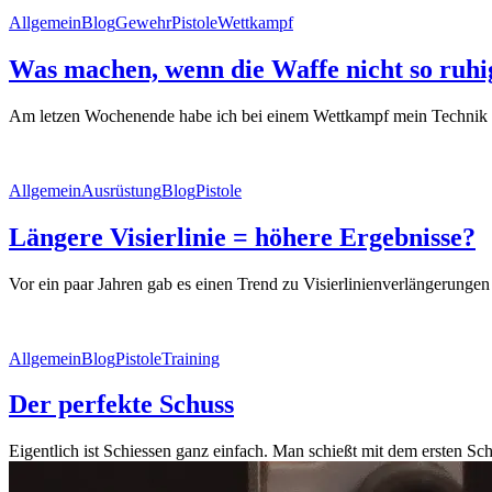
Allgemein
Blog
Gewehr
Pistole
Wettkampf
Was machen, wenn die Waffe nicht so ruhi
Am letzen Wochenende habe ich bei einem Wettkampf mein Technik und
Allgemein
Ausrüstung
Blog
Pistole
Längere Visierlinie = höhere Ergebnisse?
Vor ein paar Jahren gab es einen Trend zu Visierlinienverlängerungen
Allgemein
Blog
Pistole
Training
Der perfekte Schuss
Eigentlich ist Schiessen ganz einfach. Man schießt mit dem ersten S