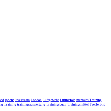
pad
iphone
livestream
London
Luftgewehr
Luftpistole
mentales Training
ing
Training
trainingsauswertung
Trainingsbuch
Trainingsmittel
Trefferbild