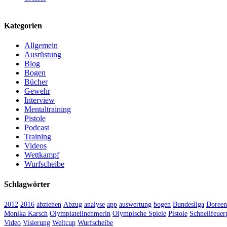
Kategorien
Allgemein
Ausrüstung
Blog
Bogen
Bücher
Gewehr
Interview
Mentaltraining
Pistole
Podcast
Training
Videos
Wettkampf
Wurfscheibe
Schlagwörter
2012
2016
abziehen
Abzug
analyse
app
auswertung
bogen
Bundesliga
Doree
Monika Karsch
Olympiateilnehmerin
Olympische Spiele
Pistole
Schnellfeuerp
Video
Visierung
Weltcup
Wurfscheibe