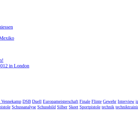
hiessen
 Mexiko
n!
 2012 in London
n Vennekamp
DSB
Duell
Europameisterschaft
Finale
Flinte
Gewehr
Interview
i
istole
Schussanalyse
Schussbild
Silber
Skeet
Sportpistole
technik
techniktrain