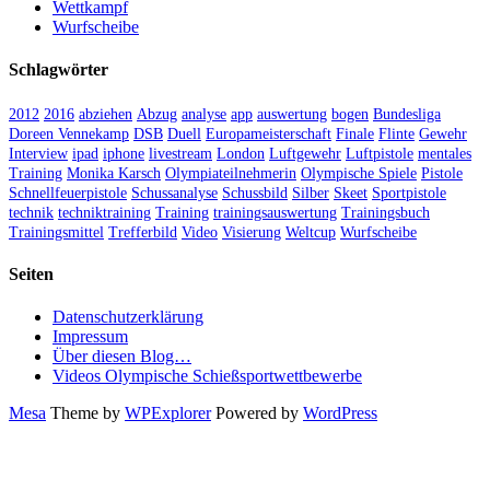
Wettkampf
Wurfscheibe
Schlagwörter
2012
2016
abziehen
Abzug
analyse
app
auswertung
bogen
Bundesliga
Doreen Vennekamp
DSB
Duell
Europameisterschaft
Finale
Flinte
Gewehr
Interview
ipad
iphone
livestream
London
Luftgewehr
Luftpistole
mentales
Training
Monika Karsch
Olympiateilnehmerin
Olympische Spiele
Pistole
Schnellfeuerpistole
Schussanalyse
Schussbild
Silber
Skeet
Sportpistole
technik
techniktraining
Training
trainingsauswertung
Trainingsbuch
Trainingsmittel
Trefferbild
Video
Visierung
Weltcup
Wurfscheibe
Seiten
Datenschutzerklärung
Impressum
Über diesen Blog…
Videos Olympische Schießsportwettbewerbe
Mesa
Theme by
WPExplorer
Powered by
WordPress