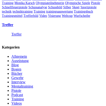
Training
Monika Karsch
Olympiateilnehmerin
Olympische Spiele
Pistole
Schnellfeuerpistole
Schussanalyse
Schussbild
Silber
Skeet
Sportpistole
technik
techniktraining
Training
trainingsauswertung
Trainingsbuch
Trainingsmittel
Trefferbild
Video
Visierung
Weltcup
Wurfscheibe
Treffer
Treffer
Kategorien
Allgemein
Ausrüstung
Blog
Bogen
Bücher
Gewehr
Interview
Mentaltraining
Pistole
Podcast
Training
Videos