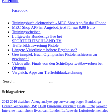
Facebook
Facebook
Trainingsbuch elektronisch - MEC Shot App für das iPhone
MEC-Shop APP im Angebot, jetzt für nur 9,99 Euro
Trainingsscheiben
Luftgewehr Bundesliga live bei
SPORTDEUTSCHLAND.TV
Trefferbildauswertung Pistole
Längere Visierlinie = höhere Ergebnisse?
Gewinnspiel: Buch Olympisches Pistolenschiessen zu
gewinnen!
Videos aller Finals von den Schießsportwettbewerben bei
Olympia
Vergleich: Apps zur Trefferbildaufzeichnung
Schlagwörter
2012
2016
abziehen
Abzug
analyse
app
auswertung
bogen
Bundesliga
Doreen Vennekamp
DSB
Duell
Europameisterschaft
Finale
Flinte
Gewehr
Interview
ipad
iphone
livestream
London
Luftgewehr
Luftpistole
mentales