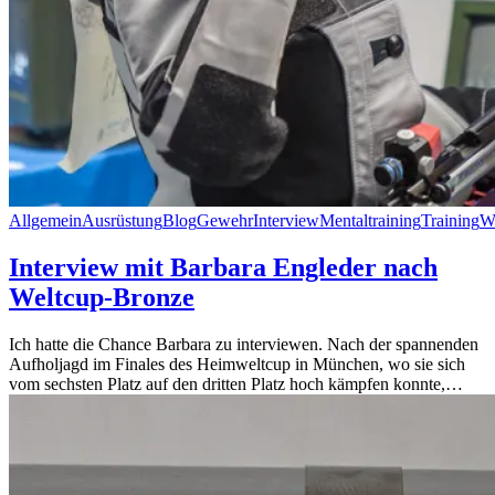
Allgemein
Ausrüstung
Blog
Gewehr
Interview
Mentaltraining
Training
W
Interview mit Barbara Engleder nach
Weltcup-Bronze
Ich hatte die Chance Barbara zu interviewen. Nach der spannenden
Aufholjagd im Finales des Heimweltcup in München, wo sie sich
vom sechsten Platz auf den dritten Platz hoch kämpfen konnte,…