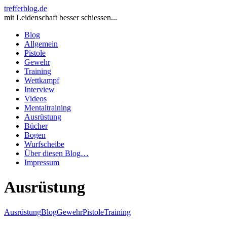
trefferblog.de
mit Leidenschaft besser schiessen...
Blog
Allgemein
Pistole
Gewehr
Training
Wettkampf
Interview
Videos
Mentaltraining
Ausrüstung
Bücher
Bogen
Wurfscheibe
Über diesen Blog…
Impressum
Ausrüstung
Ausrüstung
Blog
Gewehr
Pistole
Training