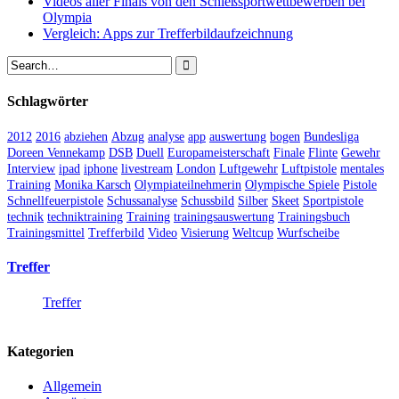
Videos aller Finals von den Schießsportwettbewerben bei
Olympia
Vergleich: Apps zur Trefferbildaufzeichnung
Schlagwörter
2012
2016
abziehen
Abzug
analyse
app
auswertung
bogen
Bundesliga
Doreen Vennekamp
DSB
Duell
Europameisterschaft
Finale
Flinte
Gewehr
Interview
ipad
iphone
livestream
London
Luftgewehr
Luftpistole
mentales
Training
Monika Karsch
Olympiateilnehmerin
Olympische Spiele
Pistole
Schnellfeuerpistole
Schussanalyse
Schussbild
Silber
Skeet
Sportpistole
technik
techniktraining
Training
trainingsauswertung
Trainingsbuch
Trainingsmittel
Trefferbild
Video
Visierung
Weltcup
Wurfscheibe
Treffer
Treffer
Kategorien
Allgemein