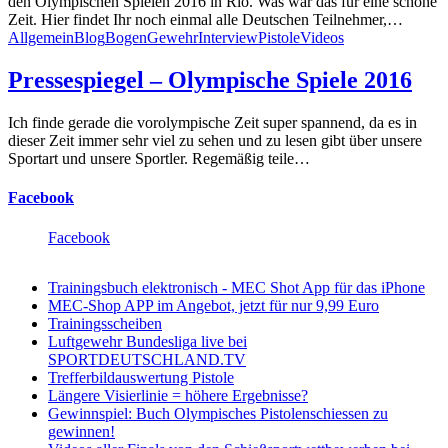
den Olympischen Spielen 2016 in Rio. Was war das für eine schöne
Zeit. Hier findet Ihr noch einmal alle Deutschen Teilnehmer,…
Allgemein
Blog
Bogen
Gewehr
Interview
Pistole
Videos
Pressespiegel – Olympische Spiele 2016
Ich finde gerade die vorolympische Zeit super spannend, da es in
dieser Zeit immer sehr viel zu sehen und zu lesen gibt über unsere
Sportart und unsere Sportler. Regemäßig teile…
Facebook
Facebook
Trainingsbuch elektronisch - MEC Shot App für das iPhone
MEC-Shop APP im Angebot, jetzt für nur 9,99 Euro
Trainingsscheiben
Luftgewehr Bundesliga live bei
SPORTDEUTSCHLAND.TV
Trefferbildauswertung Pistole
Längere Visierlinie = höhere Ergebnisse?
Gewinnspiel: Buch Olympisches Pistolenschiessen zu
gewinnen!