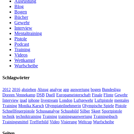
Ausrüstung
Blog
Bogen
Bücher
Gewehr
Interview
Mentaltraining
Pistole
Podcast
Training
Videos
Wettkampf
Wurfscheibe
Schlagwörter
2012
2016
abziehen
Abzug
analyse
app
auswertung
bogen
Bundesliga
Doreen Vennekamp
DSB
Duell
Europameisterschaft
Finale
Flinte
Gewehr
Interview
ipad
iphone
livestream
London
Luftgewehr
Luftpistole
mentales
Training
Monika Karsch
Olympiateilnehmerin
Olympische Spiele
Pistole
Schnellfeuerpistole
Schussanalyse
Schussbild
Silber
Skeet
Sportpistole
technik
techniktraining
Training
trainingsauswertung
Trainingsbuch
Trainingsmittel
Trefferbild
Video
Visierung
Weltcup
Wurfscheibe
Seiten