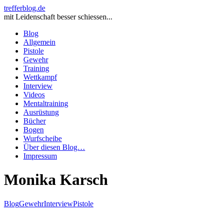
trefferblog.de
mit Leidenschaft besser schiessen...
Blog
Allgemein
Pistole
Gewehr
Training
Wettkampf
Interview
Videos
Mentaltraining
Ausrüstung
Bücher
Bogen
Wurfscheibe
Über diesen Blog…
Impressum
Monika Karsch
Blog
Gewehr
Interview
Pistole