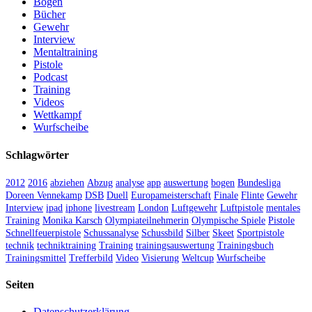
Bogen
Bücher
Gewehr
Interview
Mentaltraining
Pistole
Podcast
Training
Videos
Wettkampf
Wurfscheibe
Schlagwörter
2012
2016
abziehen
Abzug
analyse
app
auswertung
bogen
Bundesliga
Doreen Vennekamp
DSB
Duell
Europameisterschaft
Finale
Flinte
Gewehr
Interview
ipad
iphone
livestream
London
Luftgewehr
Luftpistole
mentales
Training
Monika Karsch
Olympiateilnehmerin
Olympische Spiele
Pistole
Schnellfeuerpistole
Schussanalyse
Schussbild
Silber
Skeet
Sportpistole
technik
techniktraining
Training
trainingsauswertung
Trainingsbuch
Trainingsmittel
Trefferbild
Video
Visierung
Weltcup
Wurfscheibe
Seiten
Datenschutzerklärung