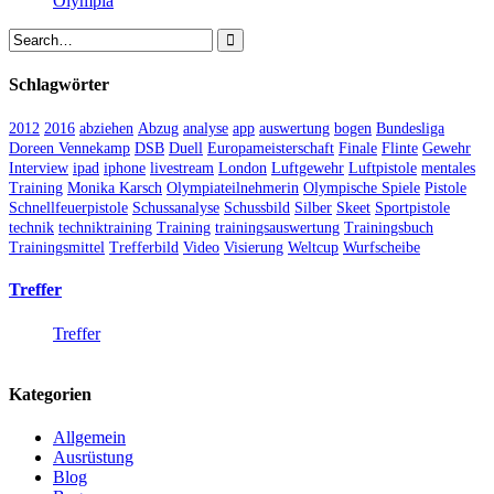
Olympia
Schlagwörter
2012
2016
abziehen
Abzug
analyse
app
auswertung
bogen
Bundesliga
Doreen Vennekamp
DSB
Duell
Europameisterschaft
Finale
Flinte
Gewehr
Interview
ipad
iphone
livestream
London
Luftgewehr
Luftpistole
mentales
Training
Monika Karsch
Olympiateilnehmerin
Olympische Spiele
Pistole
Schnellfeuerpistole
Schussanalyse
Schussbild
Silber
Skeet
Sportpistole
technik
techniktraining
Training
trainingsauswertung
Trainingsbuch
Trainingsmittel
Trefferbild
Video
Visierung
Weltcup
Wurfscheibe
Treffer
Treffer
Kategorien
Allgemein
Ausrüstung
Blog