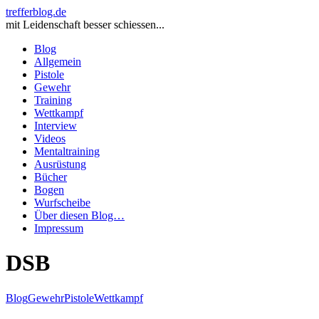
trefferblog.de
mit Leidenschaft besser schiessen...
Blog
Allgemein
Pistole
Gewehr
Training
Wettkampf
Interview
Videos
Mentaltraining
Ausrüstung
Bücher
Bogen
Wurfscheibe
Über diesen Blog…
Impressum
DSB
Blog
Gewehr
Pistole
Wettkampf