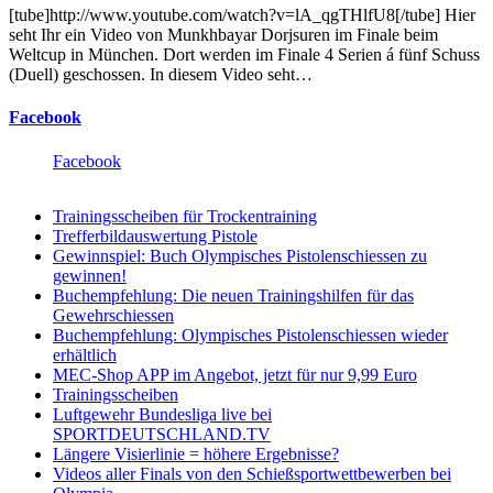
[tube]http://www.youtube.com/watch?v=lA_qgTHlfU8[/tube] Hier
seht Ihr ein Video von Munkhbayar Dorjsuren im Finale beim
Weltcup in München. Dort werden im Finale 4 Serien á fünf Schuss
(Duell) geschossen. In diesem Video seht…
Facebook
Facebook
Trainingsscheiben für Trockentraining
Trefferbildauswertung Pistole
Gewinnspiel: Buch Olympisches Pistolenschiessen zu
gewinnen!
Buchempfehlung: Die neuen Trainingshilfen für das
Gewehrschiessen
Buchempfehlung: Olympisches Pistolenschiessen wieder
erhältlich
MEC-Shop APP im Angebot, jetzt für nur 9,99 Euro
Trainingsscheiben
Luftgewehr Bundesliga live bei
SPORTDEUTSCHLAND.TV
Längere Visierlinie = höhere Ergebnisse?
Videos aller Finals von den Schießsportwettbewerben bei