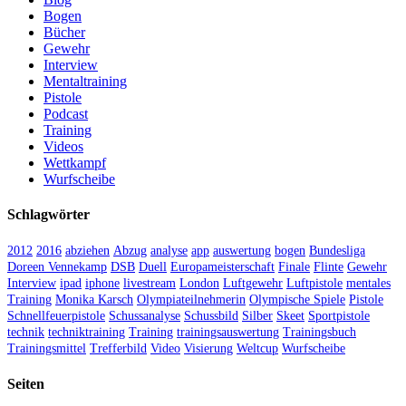
Bogen
Bücher
Gewehr
Interview
Mentaltraining
Pistole
Podcast
Training
Videos
Wettkampf
Wurfscheibe
Schlagwörter
2012
2016
abziehen
Abzug
analyse
app
auswertung
bogen
Bundesliga
Doreen Vennekamp
DSB
Duell
Europameisterschaft
Finale
Flinte
Gewehr
Interview
ipad
iphone
livestream
London
Luftgewehr
Luftpistole
mentales
Training
Monika Karsch
Olympiateilnehmerin
Olympische Spiele
Pistole
Schnellfeuerpistole
Schussanalyse
Schussbild
Silber
Skeet
Sportpistole
technik
techniktraining
Training
trainingsauswertung
Trainingsbuch
Trainingsmittel
Trefferbild
Video
Visierung
Weltcup
Wurfscheibe
Seiten