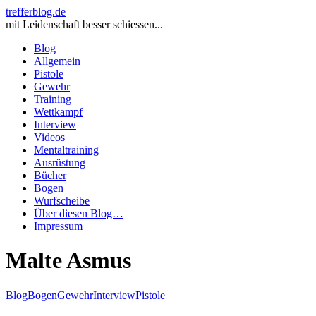
trefferblog.de
mit Leidenschaft besser schiessen...
Blog
Allgemein
Pistole
Gewehr
Training
Wettkampf
Interview
Videos
Mentaltraining
Ausrüstung
Bücher
Bogen
Wurfscheibe
Über diesen Blog…
Impressum
Malte Asmus
Blog
Bogen
Gewehr
Interview
Pistole