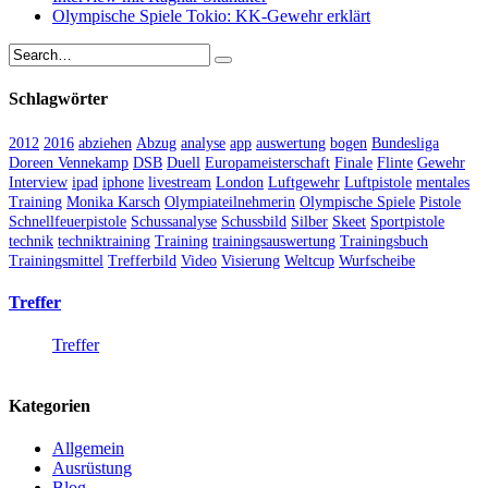
Olympische Spiele Tokio: KK-Gewehr erklärt
Schlagwörter
2012
2016
abziehen
Abzug
analyse
app
auswertung
bogen
Bundesliga
Doreen Vennekamp
DSB
Duell
Europameisterschaft
Finale
Flinte
Gewehr
Interview
ipad
iphone
livestream
London
Luftgewehr
Luftpistole
mentales
Training
Monika Karsch
Olympiateilnehmerin
Olympische Spiele
Pistole
Schnellfeuerpistole
Schussanalyse
Schussbild
Silber
Skeet
Sportpistole
technik
techniktraining
Training
trainingsauswertung
Trainingsbuch
Trainingsmittel
Trefferbild
Video
Visierung
Weltcup
Wurfscheibe
Treffer
Treffer
Kategorien
Allgemein
Ausrüstung
Blog