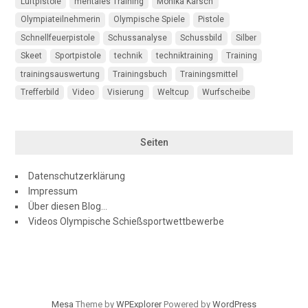
Luftpistole
mentales Training
Monika Karsch
Olympiateilnehmerin
Olympische Spiele
Pistole
Schnellfeuerpistole
Schussanalyse
Schussbild
Silber
Skeet
Sportpistole
technik
techniktraining
Training
trainingsauswertung
Trainingsbuch
Trainingsmittel
Trefferbild
Video
Visierung
Weltcup
Wurfscheibe
Seiten
Datenschutzerklärung
Impressum
Über diesen Blog…
Videos Olympische Schießsportwettbewerbe
Mesa
Theme by
WPExplorer
Powered by
WordPress