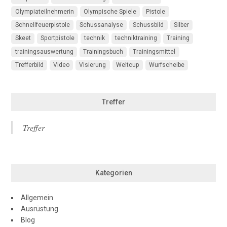
Olympiateilnehmerin
Olympische Spiele
Pistole
Schnellfeuerpistole
Schussanalyse
Schussbild
Silber
Skeet
Sportpistole
technik
techniktraining
Training
trainingsauswertung
Trainingsbuch
Trainingsmittel
Trefferbild
Video
Visierung
Weltcup
Wurfscheibe
Treffer
Treffer
Kategorien
Allgemein
Ausrüstung
Blog