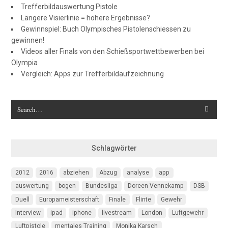
Trefferbildauswertung Pistole
Längere Visierlinie = höhere Ergebnisse?
Gewinnspiel: Buch Olympisches Pistolenschiessen zu
gewinnen!
Videos aller Finals von den Schießsportwettbewerben bei
Olympia
Vergleich: Apps zur Trefferbildaufzeichnung
Schlagwörter
2012
2016
abziehen
Abzug
analyse
app
auswertung
bogen
Bundesliga
Doreen Vennekamp
DSB
Duell
Europameisterschaft
Finale
Flinte
Gewehr
Interview
ipad
iphone
livestream
London
Luftgewehr
Luftpistole
mentales Training
Monika Karsch