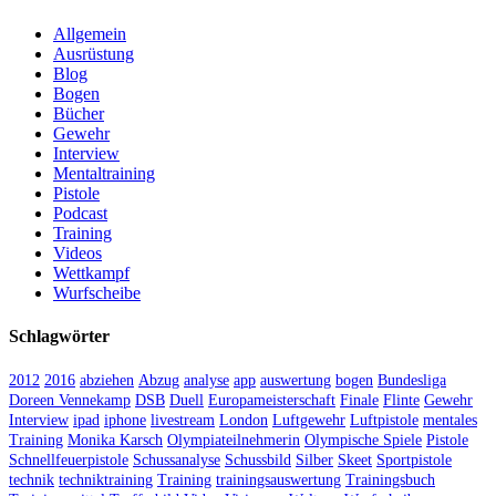
Allgemein
Ausrüstung
Blog
Bogen
Bücher
Gewehr
Interview
Mentaltraining
Pistole
Podcast
Training
Videos
Wettkampf
Wurfscheibe
Schlagwörter
2012
2016
abziehen
Abzug
analyse
app
auswertung
bogen
Bundesliga
Doreen Vennekamp
DSB
Duell
Europameisterschaft
Finale
Flinte
Gewehr
Interview
ipad
iphone
livestream
London
Luftgewehr
Luftpistole
mentales
Training
Monika Karsch
Olympiateilnehmerin
Olympische Spiele
Pistole
Schnellfeuerpistole
Schussanalyse
Schussbild
Silber
Skeet
Sportpistole
technik
techniktraining
Training
trainingsauswertung
Trainingsbuch