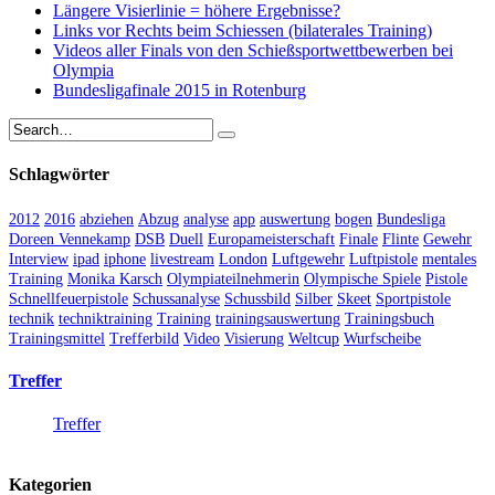
Längere Visierlinie = höhere Ergebnisse?
Links vor Rechts beim Schiessen (bilaterales Training)
Videos aller Finals von den Schießsportwettbewerben bei
Olympia
Bundesligafinale 2015 in Rotenburg
Schlagwörter
2012
2016
abziehen
Abzug
analyse
app
auswertung
bogen
Bundesliga
Doreen Vennekamp
DSB
Duell
Europameisterschaft
Finale
Flinte
Gewehr
Interview
ipad
iphone
livestream
London
Luftgewehr
Luftpistole
mentales
Training
Monika Karsch
Olympiateilnehmerin
Olympische Spiele
Pistole
Schnellfeuerpistole
Schussanalyse
Schussbild
Silber
Skeet
Sportpistole
technik
techniktraining
Training
trainingsauswertung
Trainingsbuch
Trainingsmittel
Trefferbild
Video
Visierung
Weltcup
Wurfscheibe
Treffer
Treffer
Kategorien