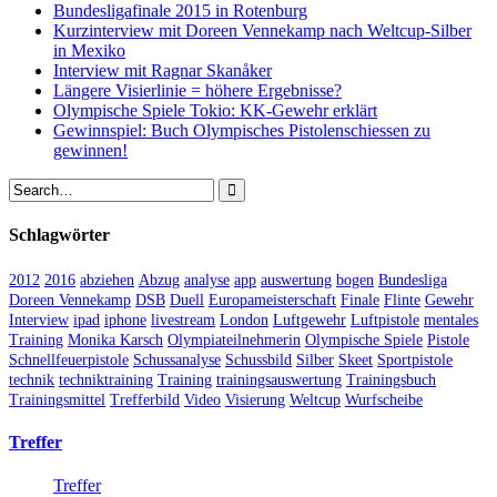
Bundesligafinale 2015 in Rotenburg
Kurzinterview mit Doreen Vennekamp nach Weltcup-Silber
in Mexiko
Interview mit Ragnar Skanåker
Längere Visierlinie = höhere Ergebnisse?
Olympische Spiele Tokio: KK-Gewehr erklärt
Gewinnspiel: Buch Olympisches Pistolenschiessen zu
gewinnen!
Schlagwörter
2012
2016
abziehen
Abzug
analyse
app
auswertung
bogen
Bundesliga
Doreen Vennekamp
DSB
Duell
Europameisterschaft
Finale
Flinte
Gewehr
Interview
ipad
iphone
livestream
London
Luftgewehr
Luftpistole
mentales
Training
Monika Karsch
Olympiateilnehmerin
Olympische Spiele
Pistole
Schnellfeuerpistole
Schussanalyse
Schussbild
Silber
Skeet
Sportpistole
technik
techniktraining
Training
trainingsauswertung
Trainingsbuch
Trainingsmittel
Trefferbild
Video
Visierung
Weltcup
Wurfscheibe
Treffer
Treffer