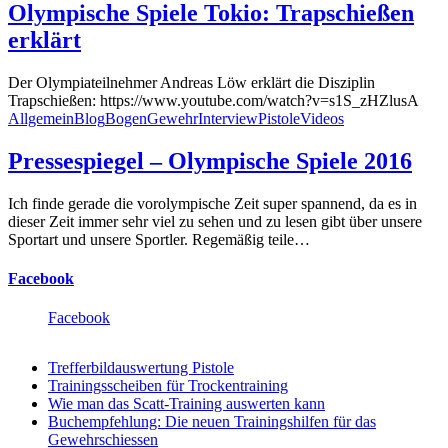
Olympische Spiele Tokio: Trapschießen
erklärt
Der Olympiateilnehmer Andreas Löw erklärt die Disziplin
Trapschießen: https://www.youtube.com/watch?v=s1S_zHZlusA
Allgemein
Blog
Bogen
Gewehr
Interview
Pistole
Videos
Pressespiegel – Olympische Spiele 2016
Ich finde gerade die vorolympische Zeit super spannend, da es in
dieser Zeit immer sehr viel zu sehen und zu lesen gibt über unsere
Sportart und unsere Sportler. Regemäßig teile…
Facebook
Facebook
Trefferbildauswertung Pistole
Trainingsscheiben für Trockentraining
Wie man das Scatt-Training auswerten kann
Buchempfehlung: Die neuen Trainingshilfen für das
Gewehrschiessen