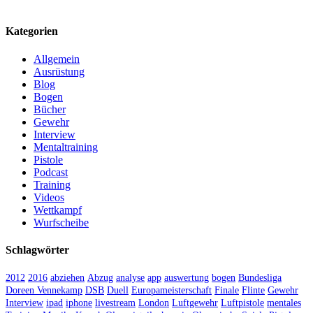
Kategorien
Allgemein
Ausrüstung
Blog
Bogen
Bücher
Gewehr
Interview
Mentaltraining
Pistole
Podcast
Training
Videos
Wettkampf
Wurfscheibe
Schlagwörter
2012
2016
abziehen
Abzug
analyse
app
auswertung
bogen
Bundesliga
Doreen Vennekamp
DSB
Duell
Europameisterschaft
Finale
Flinte
Gewehr
Interview
ipad
iphone
livestream
London
Luftgewehr
Luftpistole
mentales