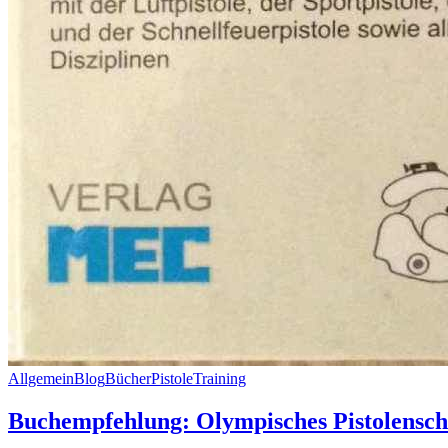
Allgemein
Blog
Bücher
Pistole
Training
Buchempfehlung: Olympisches Pistolenschi