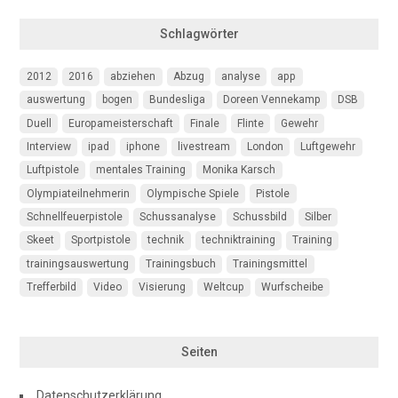
Schlagwörter
2012
2016
abziehen
Abzug
analyse
app
auswertung
bogen
Bundesliga
Doreen Vennekamp
DSB
Duell
Europameisterschaft
Finale
Flinte
Gewehr
Interview
ipad
iphone
livestream
London
Luftgewehr
Luftpistole
mentales Training
Monika Karsch
Olympiateilnehmerin
Olympische Spiele
Pistole
Schnellfeuerpistole
Schussanalyse
Schussbild
Silber
Skeet
Sportpistole
technik
techniktraining
Training
trainingsauswertung
Trainingsbuch
Trainingsmittel
Trefferbild
Video
Visierung
Weltcup
Wurfscheibe
Seiten
Datenschutzerklärung