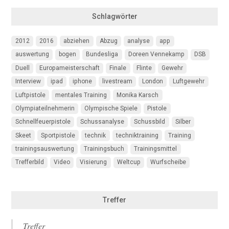
Schlagwörter
2012
2016
abziehen
Abzug
analyse
app
auswertung
bogen
Bundesliga
Doreen Vennekamp
DSB
Duell
Europameisterschaft
Finale
Flinte
Gewehr
Interview
ipad
iphone
livestream
London
Luftgewehr
Luftpistole
mentales Training
Monika Karsch
Olympiateilnehmerin
Olympische Spiele
Pistole
Schnellfeuerpistole
Schussanalyse
Schussbild
Silber
Skeet
Sportpistole
technik
techniktraining
Training
trainingsauswertung
Trainingsbuch
Trainingsmittel
Trefferbild
Video
Visierung
Weltcup
Wurfscheibe
Treffer
Treffer