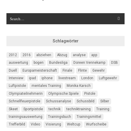
Schlagwörter
2012
2016
abziehen
Abzug
analyse
app
auswertung
bogen
Bundesliga
Doreen Vennekamp
DSB
Duell
Europameisterschaft
Finale
Flinte
Gewehr
Interview
ipad
iphone
livestream
London
Luftgewehr
Luftpistole
mentales Training
Monika Karsch
Olympiateilnehmerin
Olympische Spiele
Pistole
Schnellfeuerpistole
Schussanalyse
Schussbild
Silber
Skeet
Sportpistole
technik
techniktraining
Training
trainingsauswertung
Trainingsbuch
Trainingsmittel
Trefferbild
Video
Visierung
Weltcup
Wurfscheibe