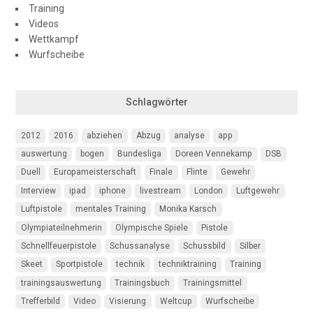
Training
Videos
Wettkampf
Wurfscheibe
Schlagwörter
2012
2016
abziehen
Abzug
analyse
app
auswertung
bogen
Bundesliga
Doreen Vennekamp
DSB
Duell
Europameisterschaft
Finale
Flinte
Gewehr
Interview
ipad
iphone
livestream
London
Luftgewehr
Luftpistole
mentales Training
Monika Karsch
Olympiateilnehmerin
Olympische Spiele
Pistole
Schnellfeuerpistole
Schussanalyse
Schussbild
Silber
Skeet
Sportpistole
technik
techniktraining
Training
trainingsauswertung
Trainingsbuch
Trainingsmittel
Trefferbild
Video
Visierung
Weltcup
Wurfscheibe