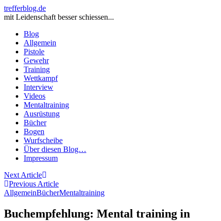
trefferblog.de
mit Leidenschaft besser schiessen...
Blog
Allgemein
Pistole
Gewehr
Training
Wettkampf
Interview
Videos
Mentaltraining
Ausrüstung
Bücher
Bogen
Wurfscheibe
Über diesen Blog…
Impressum
Beitragsnavigation
Next Article
Previous Article
Allgemein
Bücher
Mentaltraining
Buchempfehlung: Mental training in