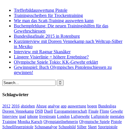
Trefferbildauswertung Pistole
Trainingsscheiben für Trockentraining
Wie man das Scatt-Training auswerten kann
Buchempfehlung: Die neuen Trainingshilfen für das
Gewehrschiessen
Bundesligafinale 2015 in Rotenburg
Kurzinterview mit Doreen Vennekamp nach Weltcup-Silber
in Mexiko
Interview mit Ragnar Skanåker
Längere Visierlinie = höhere Ergebnisse?
Olympische Spiele Tokio: KK-Gewehr erklärt
Gewinnspiel: Buch Olympisches Pistolenschiessen zu
gewinnen!
Schlagwörter
2012
2016
abziehen
Abzug
analyse
app
auswertung
bogen
Bundesliga
Doreen Vennekamp
DSB
Duell
Europameisterschaft
Finale
Flinte
Gewehr
Interview
ipad
iphone
livestream
London
Luftgewehr
Luftpistole
mentales
Training
Monika Karsch
Olympiateilnehmerin
Olympische Spiele
Pistole
Schnellfeuerpistole
Schussanalyse
Schussbild
Silber
Skeet
Sportpistole