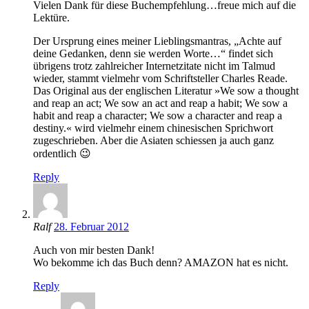
Vielen Dank für diese Buchempfehlung…freue mich auf die
Lektüre.
Der Ursprung eines meiner Lieblingsmantras, „Achte auf
deine Gedanken, denn sie werden Worte…“ findet sich
übrigens trotz zahlreicher Internetzitate nicht im Talmud
wieder, stammt vielmehr vom Schriftsteller Charles Reade.
Das Original aus der englischen Literatur »We sow a thought
and reap an act; We sow an act and reap a habit; We sow a
habit and reap a character; We sow a character and reap a
destiny.« wird vielmehr einem chinesischen Sprichwort
zugeschrieben. Aber die Asiaten schiessen ja auch ganz
ordentlich 😉
Reply
Ralf
28. Februar 2012
Auch von mir besten Dank!
Wo bekomme ich das Buch denn? AMAZON hat es nicht.
Reply