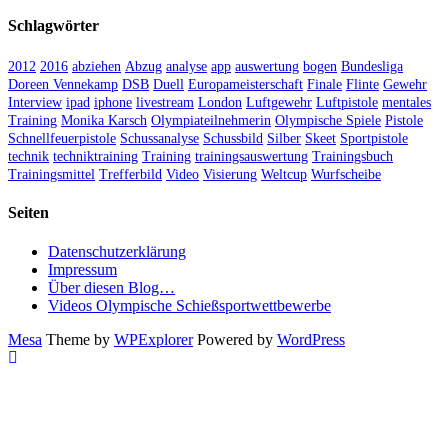
Schlagwörter
2012
2016
abziehen
Abzug
analyse
app
auswertung
bogen
Bundesliga
Doreen Vennekamp
DSB
Duell
Europameisterschaft
Finale
Flinte
Gewehr
Interview
ipad
iphone
livestream
London
Luftgewehr
Luftpistole
mentales
Training
Monika Karsch
Olympiateilnehmerin
Olympische Spiele
Pistole
Schnellfeuerpistole
Schussanalyse
Schussbild
Silber
Skeet
Sportpistole
technik
techniktraining
Training
trainingsauswertung
Trainingsbuch
Trainingsmittel
Trefferbild
Video
Visierung
Weltcup
Wurfscheibe
Seiten
Datenschutzerklärung
Impressum
Über diesen Blog…
Videos Olympische Schießsportwettbewerbe
Mesa
Theme by
WPExplorer
Powered by
WordPress