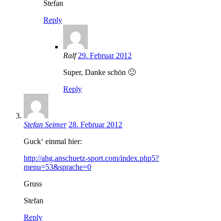
Stefan
Reply
Ralf
29. Februar 2012
Super, Danke schön 🙂
Reply
Stefan Seimer
28. Februar 2012
Guck‘ einmal hier:
http://ahg.anschuetz-sport.com/index.php5?
menu=53&sprache=0
Gruss
Stefan
Reply