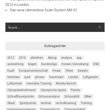
2012 in London
Das neue rahmenlose Scatt-System MX-01
Schlagwörter
2012
2016
abziehen
Abzug
analyse
app
auswertung
bogen
Bundesliga
Doreen Vennekamp
DSB
Duell
Europameisterschaft
Finale
Flinte
Gewehr
Interview
ipad
iphone
livestream
London
Luftgewehr
Luftpistole
mentales Training
Monika Karsch
Olympiateilnehmerin
Olympische Spiele
Pistole
Schnellfeuerpistole
Schussanalyse
Schussbild
Silber
Skeet
Sportpistole
technik
techniktraining
Training
trainingsauswertung
Trainingsbuch
Trainingsmittel