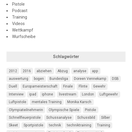
Pistole
Podcast
Training
Videos
Wettkampf
Wurfscheibe
Schlagwörter
2012
2016
abziehen
Abzug
analyse
app
auswertung
bogen
Bundesliga
Doreen Vennekamp
DSB
Duell
Europameisterschaft
Finale
Flinte
Gewehr
Interview
ipad
iphone
livestream
London
Luftgewehr
Luftpistole
mentales Training
Monika Karsch
Olympiateilnehmerin
Olympische Spiele
Pistole
Schnellfeuerpistole
Schussanalyse
Schussbild
Silber
Skeet
Sportpistole
technik
techniktraining
Training