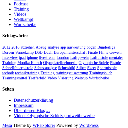
Podcast
Training
Videos
Wettkampf
Wurfscheibe
Schlagwörter
2012
2016
abziehen
Abzug
analyse
app
auswertung
bogen
Bundesliga
Doreen Vennekamp
DSB
Duell
Europameisterschaft
Finale
Flinte
Gewehr
Interview
ipad
iphone
livestream
London
Luftgewehr
Luftpistole
mentales
Training
Monika Karsch
Olympiateilnehmerin
Olympische Spiele
Pistole
Schnellfeuerpistole
Schussanalyse
Schussbild
Silber
Skeet
Sportpistole
technik
techniktraining
Training
trainingsauswertung
Trainingsbuch
Trainingsmittel
Trefferbild
Video
Visierung
Weltcup
Wurfscheibe
Seiten
Datenschutzerklärung
Impressum
Über diesen Blog…
Videos Olympische Schießsportwettbewerbe
Mesa
Theme by
WPExplorer
Powered by
WordPress