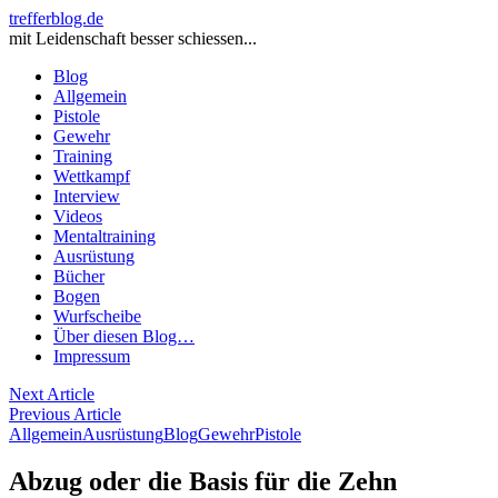
trefferblog.de
mit Leidenschaft besser schiessen...
Blog
Allgemein
Pistole
Gewehr
Training
Wettkampf
Interview
Videos
Mentaltraining
Ausrüstung
Bücher
Bogen
Wurfscheibe
Über diesen Blog…
Impressum
Beitragsnavigation
Next Article
Previous Article
Allgemein
Ausrüstung
Blog
Gewehr
Pistole
Abzug oder die Basis für die Zehn