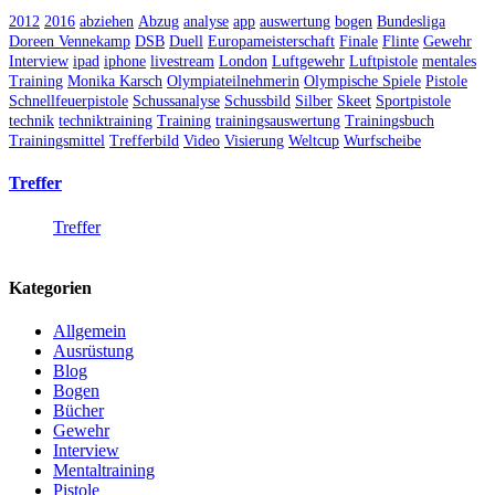
2012
2016
abziehen
Abzug
analyse
app
auswertung
bogen
Bundesliga
Doreen Vennekamp
DSB
Duell
Europameisterschaft
Finale
Flinte
Gewehr
Interview
ipad
iphone
livestream
London
Luftgewehr
Luftpistole
mentales
Training
Monika Karsch
Olympiateilnehmerin
Olympische Spiele
Pistole
Schnellfeuerpistole
Schussanalyse
Schussbild
Silber
Skeet
Sportpistole
technik
techniktraining
Training
trainingsauswertung
Trainingsbuch
Trainingsmittel
Trefferbild
Video
Visierung
Weltcup
Wurfscheibe
Treffer
Treffer
Kategorien
Allgemein
Ausrüstung
Blog
Bogen
Bücher
Gewehr
Interview
Mentaltraining
Pistole