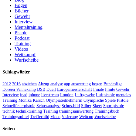
Bogen
Bücher
Gewehr
Interview
Mentaltraining
Pistole
Podcast
Training
Videos
Wettkampf
Wurfscheibe
Schlagwörter
2012
2016
abziehen
Abzug
analyse
app
auswertung
bogen
Bundesliga
Doreen Vennekamp
DSB
Duell
Europameisterschaft
Finale
Flinte
Gewehr
Interview
ipad
iphone
livestream
London
Luftgewehr
Luftpistole
mentales
Training
Monika Karsch
Olympiateilnehmerin
Olympische Spiele
Pistole
Schnellfeuerpistole
Schussanalyse
Schussbild
Silber
Skeet
Sportpistole
technik
techniktraining
Training
trainingsauswertung
Trainingsbuch
Trainingsmittel
Trefferbild
Video
Visierung
Weltcup
Wurfscheibe
Seiten