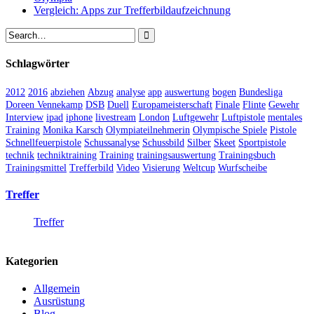
Vergleich: Apps zur Trefferbildaufzeichnung
Schlagwörter
2012
2016
abziehen
Abzug
analyse
app
auswertung
bogen
Bundesliga
Doreen Vennekamp
DSB
Duell
Europameisterschaft
Finale
Flinte
Gewehr
Interview
ipad
iphone
livestream
London
Luftgewehr
Luftpistole
mentales
Training
Monika Karsch
Olympiateilnehmerin
Olympische Spiele
Pistole
Schnellfeuerpistole
Schussanalyse
Schussbild
Silber
Skeet
Sportpistole
technik
techniktraining
Training
trainingsauswertung
Trainingsbuch
Trainingsmittel
Trefferbild
Video
Visierung
Weltcup
Wurfscheibe
Treffer
Treffer
Kategorien
Allgemein
Ausrüstung
Blog