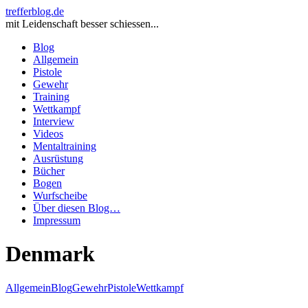
trefferblog.de
mit Leidenschaft besser schiessen...
Blog
Allgemein
Pistole
Gewehr
Training
Wettkampf
Interview
Videos
Mentaltraining
Ausrüstung
Bücher
Bogen
Wurfscheibe
Über diesen Blog…
Impressum
Denmark
Allgemein
Blog
Gewehr
Pistole
Wettkampf