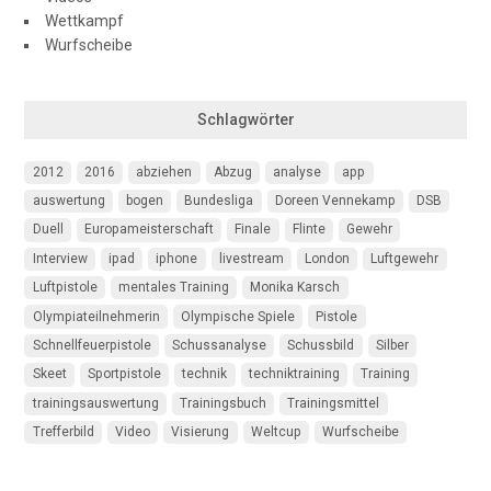
Wettkampf
Wurfscheibe
Schlagwörter
2012
2016
abziehen
Abzug
analyse
app
auswertung
bogen
Bundesliga
Doreen Vennekamp
DSB
Duell
Europameisterschaft
Finale
Flinte
Gewehr
Interview
ipad
iphone
livestream
London
Luftgewehr
Luftpistole
mentales Training
Monika Karsch
Olympiateilnehmerin
Olympische Spiele
Pistole
Schnellfeuerpistole
Schussanalyse
Schussbild
Silber
Skeet
Sportpistole
technik
techniktraining
Training
trainingsauswertung
Trainingsbuch
Trainingsmittel
Trefferbild
Video
Visierung
Weltcup
Wurfscheibe