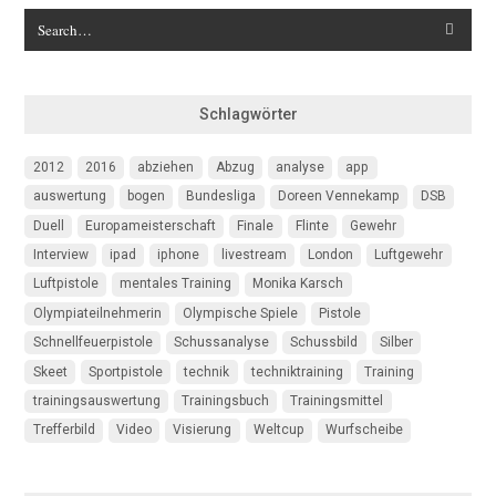
Schlagwörter
2012
2016
abziehen
Abzug
analyse
app
auswertung
bogen
Bundesliga
Doreen Vennekamp
DSB
Duell
Europameisterschaft
Finale
Flinte
Gewehr
Interview
ipad
iphone
livestream
London
Luftgewehr
Luftpistole
mentales Training
Monika Karsch
Olympiateilnehmerin
Olympische Spiele
Pistole
Schnellfeuerpistole
Schussanalyse
Schussbild
Silber
Skeet
Sportpistole
technik
techniktraining
Training
trainingsauswertung
Trainingsbuch
Trainingsmittel
Trefferbild
Video
Visierung
Weltcup
Wurfscheibe