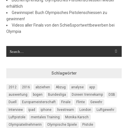
Buchempfehlung: Olympisches Pistolenschiessen wieder
erhältlich
Gewinnspiel: Buch Olympisches Pistolenschiessen zu
gewinnen!
Videos aller Finals von den Schießsportwettbewerben bei
Olympia
Schlagwörter
2012
2016
abziehen
Abzug
analyse
app
auswertung
bogen
Bundesliga
Doreen Vennekamp
DSB
Duell
Europameisterschaft
Finale
Flinte
Gewehr
Interview
ipad
iphone
livestream
London
Luftgewehr
Luftpistole
mentales Training
Monika Karsch
Olympiateilnehmerin
Olympische Spiele
Pistole