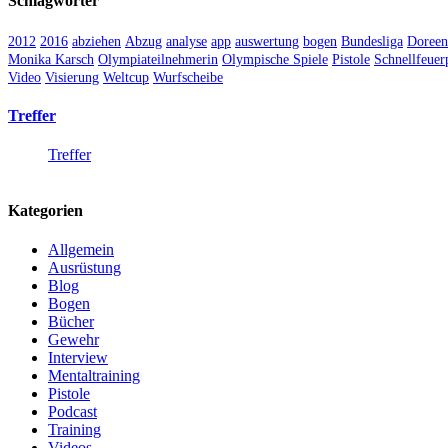
Schlagwörter
2012
2016
abziehen
Abzug
analyse
app
auswertung
bogen
Bundesliga
Doree
Monika Karsch
Olympiateilnehmerin
Olympische Spiele
Pistole
Schnellfeuerp
Video
Visierung
Weltcup
Wurfscheibe
Treffer
Treffer
Kategorien
Allgemein
Ausrüstung
Blog
Bogen
Bücher
Gewehr
Interview
Mentaltraining
Pistole
Podcast
Training
Videos