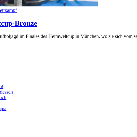
ettkampf
tcup-Bronze
ufholjagd im Finales des Heimweltcup in München, wo sie sich vom se
n!
hiessen
lich
mpia
V