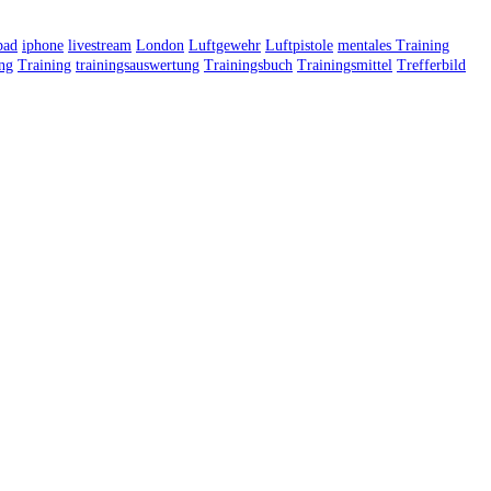
pad
iphone
livestream
London
Luftgewehr
Luftpistole
mentales Training
ing
Training
trainingsauswertung
Trainingsbuch
Trainingsmittel
Trefferbild