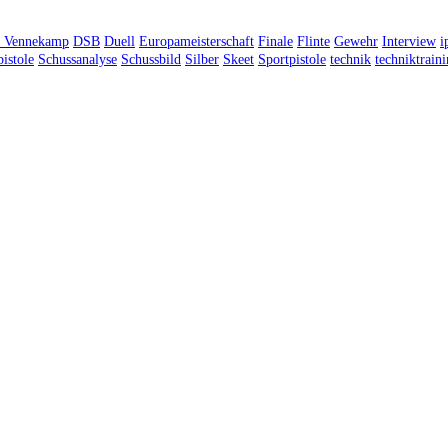
n Vennekamp
DSB
Duell
Europameisterschaft
Finale
Flinte
Gewehr
Interview
i
istole
Schussanalyse
Schussbild
Silber
Skeet
Sportpistole
technik
techniktrain