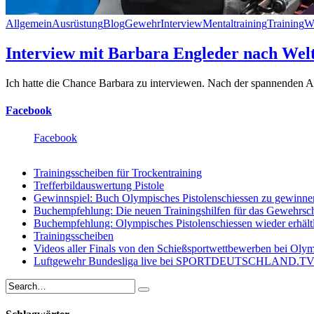
Allgemein
Ausrüstung
Blog
Gewehr
Interview
Mentaltraining
Training
W
Interview mit Barbara Engleder nach Wel
Ich hatte die Chance Barbara zu interviewen. Nach der spannenden A
Facebook
Facebook
Trainingsscheiben für Trockentraining
Trefferbildauswertung Pistole
Gewinnspiel: Buch Olympisches Pistolenschiessen zu gewinne
Buchempfehlung: Die neuen Trainingshilfen für das Gewehrsc
Buchempfehlung: Olympisches Pistolenschiessen wieder erhält
Trainingsscheiben
Videos aller Finals von den Schießsportwettbewerben bei Oly
Luftgewehr Bundesliga live bei SPORTDEUTSCHLAND.T