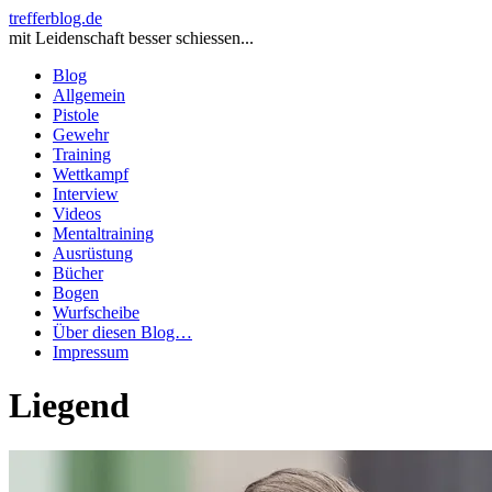
trefferblog.de
mit Leidenschaft besser schiessen...
Blog
Allgemein
Pistole
Gewehr
Training
Wettkampf
Interview
Videos
Mentaltraining
Ausrüstung
Bücher
Bogen
Wurfscheibe
Über diesen Blog…
Impressum
Liegend