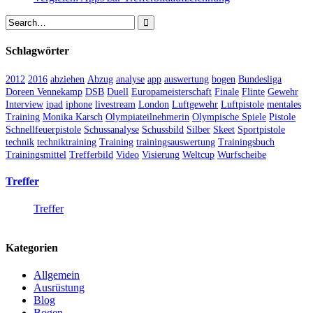
Schlagwörter
2012
2016
abziehen
Abzug
analyse
app
auswertung
bogen
Bundesliga
Doreen Vennekamp
DSB
Duell
Europameisterschaft
Finale
Flinte
Gewehr
Interview
ipad
iphone
livestream
London
Luftgewehr
Luftpistole
mentales
Training
Monika Karsch
Olympiateilnehmerin
Olympische Spiele
Pistole
Schnellfeuerpistole
Schussanalyse
Schussbild
Silber
Skeet
Sportpistole
technik
techniktraining
Training
trainingsauswertung
Trainingsbuch
Trainingsmittel
Trefferbild
Video
Visierung
Weltcup
Wurfscheibe
Treffer
Treffer
Kategorien
Allgemein
Ausrüstung
Blog
Bogen