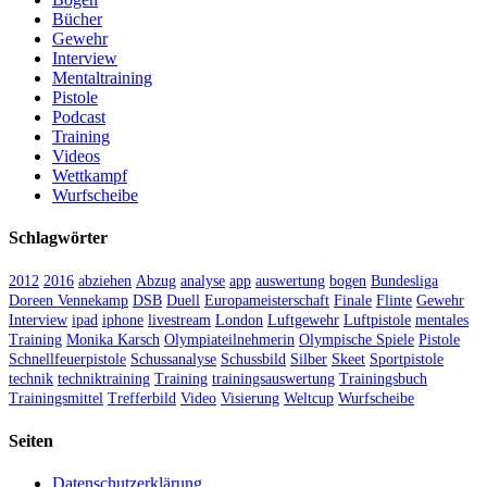
Bücher
Gewehr
Interview
Mentaltraining
Pistole
Podcast
Training
Videos
Wettkampf
Wurfscheibe
Schlagwörter
2012
2016
abziehen
Abzug
analyse
app
auswertung
bogen
Bundesliga
Doreen Vennekamp
DSB
Duell
Europameisterschaft
Finale
Flinte
Gewehr
Interview
ipad
iphone
livestream
London
Luftgewehr
Luftpistole
mentales
Training
Monika Karsch
Olympiateilnehmerin
Olympische Spiele
Pistole
Schnellfeuerpistole
Schussanalyse
Schussbild
Silber
Skeet
Sportpistole
technik
techniktraining
Training
trainingsauswertung
Trainingsbuch
Trainingsmittel
Trefferbild
Video
Visierung
Weltcup
Wurfscheibe
Seiten
Datenschutzerklärung