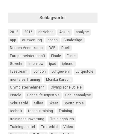
Schlagwörter
2012
2016
abziehen
Abzug
analyse
app
auswertung
bogen
Bundesliga
Doreen Vennekamp
DSB
Duell
Europameisterschaft
Finale
Flinte
Gewehr
Interview
ipad
iphone
livestream
London
Luftgewehr
Luftpistole
mentales Training
Monika Karsch
Olympiateilnehmerin
Olympische Spiele
Pistole
Schnellfeuerpistole
Schussanalyse
Schussbild
Silber
Skeet
Sportpistole
technik
techniktraining
Training
trainingsauswertung
Trainingsbuch
Trainingsmittel
Trefferbild
Video