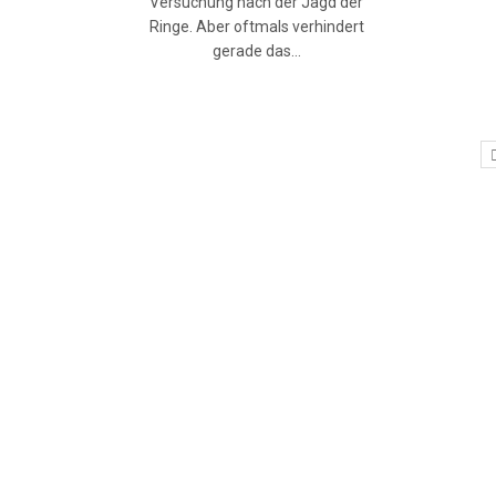
Versuchung nach der Jagd der
Ringe. Aber oftmals verhindert
gerade das…