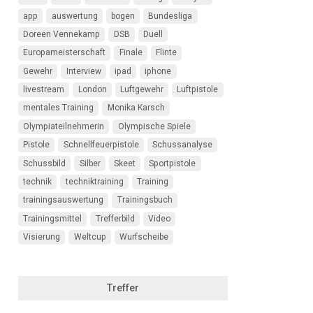
app
auswertung
bogen
Bundesliga
Doreen Vennekamp
DSB
Duell
Europameisterschaft
Finale
Flinte
Gewehr
Interview
ipad
iphone
livestream
London
Luftgewehr
Luftpistole
mentales Training
Monika Karsch
Olympiateilnehmerin
Olympische Spiele
Pistole
Schnellfeuerpistole
Schussanalyse
Schussbild
Silber
Skeet
Sportpistole
technik
techniktraining
Training
trainingsauswertung
Trainingsbuch
Trainingsmittel
Trefferbild
Video
Visierung
Weltcup
Wurfscheibe
Treffer