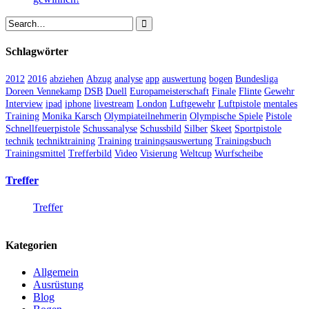
Schlagwörter
2012
2016
abziehen
Abzug
analyse
app
auswertung
bogen
Bundesliga
Doreen Vennekamp
DSB
Duell
Europameisterschaft
Finale
Flinte
Gewehr
Interview
ipad
iphone
livestream
London
Luftgewehr
Luftpistole
mentales
Training
Monika Karsch
Olympiateilnehmerin
Olympische Spiele
Pistole
Schnellfeuerpistole
Schussanalyse
Schussbild
Silber
Skeet
Sportpistole
technik
techniktraining
Training
trainingsauswertung
Trainingsbuch
Trainingsmittel
Trefferbild
Video
Visierung
Weltcup
Wurfscheibe
Treffer
Treffer
Kategorien
Allgemein
Ausrüstung
Blog