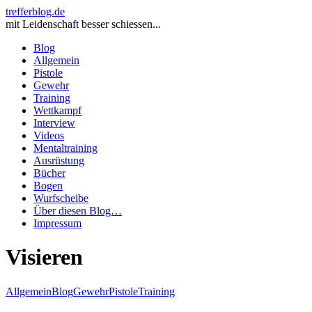
trefferblog.de
mit Leidenschaft besser schiessen...
Blog
Allgemein
Pistole
Gewehr
Training
Wettkampf
Interview
Videos
Mentaltraining
Ausrüstung
Bücher
Bogen
Wurfscheibe
Über diesen Blog…
Impressum
Visieren
Allgemein
Blog
Gewehr
Pistole
Training