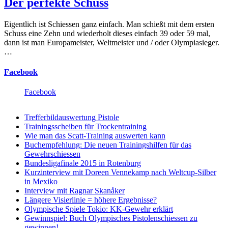
Der perfekte Schuss
Eigentlich ist Schiessen ganz einfach. Man schießt mit dem ersten
Schuss eine Zehn und wiederholt dieses einfach 39 oder 59 mal,
dann ist man Europameister, Weltmeister und / oder Olympiasieger.
…
Facebook
Facebook
Trefferbildauswertung Pistole
Trainingsscheiben für Trockentraining
Wie man das Scatt-Training auswerten kann
Buchempfehlung: Die neuen Trainingshilfen für das
Gewehrschiessen
Bundesligafinale 2015 in Rotenburg
Kurzinterview mit Doreen Vennekamp nach Weltcup-Silber
in Mexiko
Interview mit Ragnar Skanåker
Längere Visierlinie = höhere Ergebnisse?
Olympische Spiele Tokio: KK-Gewehr erklärt
Gewinnspiel: Buch Olympisches Pistolenschiessen zu
gewinnen!