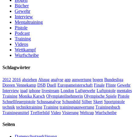
Bogen
Bücher
Gewehr
Interview
Mentaltraining
Pistole
Podcast
Training
Videos
Wettkampf
Wurfscheibe
Schlagwörter
2012
2016
abziehen
Abzug
analyse
app
auswertung
bogen
Bundesliga
Doreen Vennekamp
DSB
Duell
Europameisterschaft
Finale
Flinte
Gewehr
Interview
ipad
iphone
livestream
London
Luftgewehr
Luftpistole
mentales
Training
Monika Karsch
Olympiateilnehmerin
Olympische Spiele
Pistole
Schnellfeuerpistole
Schussanalyse
Schussbild
Silber
Skeet
Sportpistole
technik
techniktraining
Training
trainingsauswertung
Trainingsbuch
Trainingsmittel
Trefferbild
Video
Visierung
Weltcup
Wurfscheibe
Seiten
Datenschutzerklärung