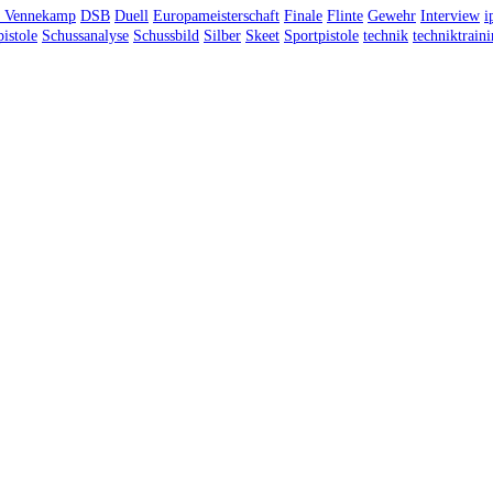
n Vennekamp
DSB
Duell
Europameisterschaft
Finale
Flinte
Gewehr
Interview
i
istole
Schussanalyse
Schussbild
Silber
Skeet
Sportpistole
technik
techniktrain