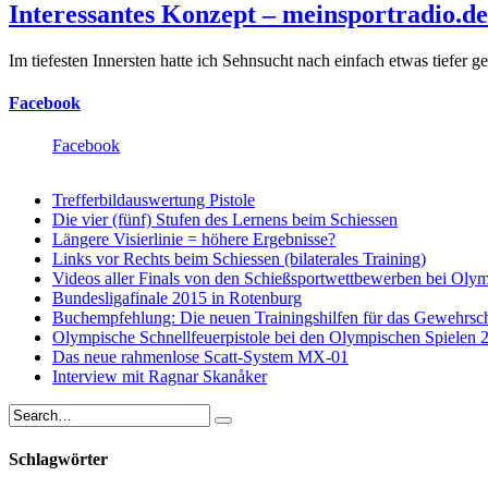
Interessantes Konzept – meinsportradio.de 
Im tiefesten Innersten hatte ich Sehnsucht nach einfach etwas tiefer
Facebook
Facebook
Trefferbildauswertung Pistole
Die vier (fünf) Stufen des Lernens beim Schiessen
Längere Visierlinie = höhere Ergebnisse?
Links vor Rechts beim Schiessen (bilaterales Training)
Videos aller Finals von den Schießsportwettbewerben bei Oly
Bundesligafinale 2015 in Rotenburg
Buchempfehlung: Die neuen Trainingshilfen für das Gewehrsc
Olympische Schnellfeuerpistole bei den Olympischen Spielen
Das neue rahmenlose Scatt-System MX-01
Interview mit Ragnar Skanåker
Schlagwörter