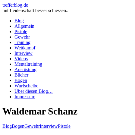
trefferblog.de
mit Leidenschaft besser schiessen...
Blog
Allgemein
Pistole
Gewehr
Training
Wettkampf
Interview
Videos
Mentaltraining
Ausrüstung
Bücher
Bogen
Wurfscheibe
Über diesen Blog…
Impressum
Waldemar Schanz
Blog
Bogen
Gewehr
Interview
Pistole