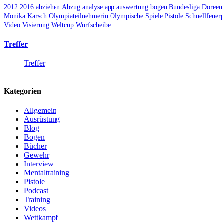
2012
2016
abziehen
Abzug
analyse
app
auswertung
bogen
Bundesliga
Doree
Monika Karsch
Olympiateilnehmerin
Olympische Spiele
Pistole
Schnellfeuerp
Video
Visierung
Weltcup
Wurfscheibe
Treffer
Treffer
Kategorien
Allgemein
Ausrüstung
Blog
Bogen
Bücher
Gewehr
Interview
Mentaltraining
Pistole
Podcast
Training
Videos
Wettkampf