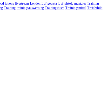
pad
iphone
livestream
London
Luftgewehr
Luftpistole
mentales Training
ing
Training
trainingsauswertung
Trainingsbuch
Trainingsmittel
Trefferbild