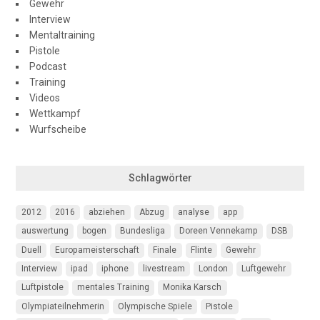
Gewehr
Interview
Mentaltraining
Pistole
Podcast
Training
Videos
Wettkampf
Wurfscheibe
Schlagwörter
2012
2016
abziehen
Abzug
analyse
app
auswertung
bogen
Bundesliga
Doreen Vennekamp
DSB
Duell
Europameisterschaft
Finale
Flinte
Gewehr
Interview
ipad
iphone
livestream
London
Luftgewehr
Luftpistole
mentales Training
Monika Karsch
Olympiateilnehmerin
Olympische Spiele
Pistole