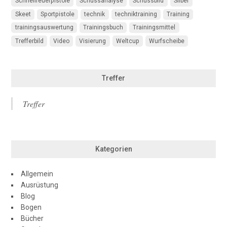
Schnellfeuerpistole
Schussanalyse
Schussbild
Silber
Skeet
Sportpistole
technik
techniktraining
Training
trainingsauswertung
Trainingsbuch
Trainingsmittel
Trefferbild
Video
Visierung
Weltcup
Wurfscheibe
Treffer
Treffer
Kategorien
Allgemein
Ausrüstung
Blog
Bogen
Bücher