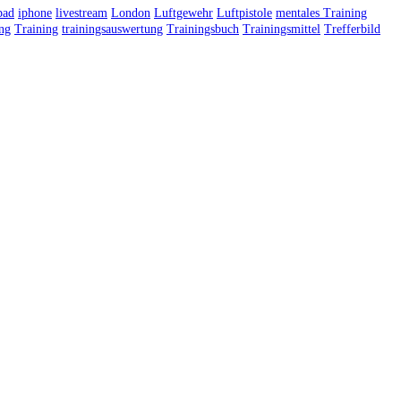
pad
iphone
livestream
London
Luftgewehr
Luftpistole
mentales Training
ing
Training
trainingsauswertung
Trainingsbuch
Trainingsmittel
Trefferbild