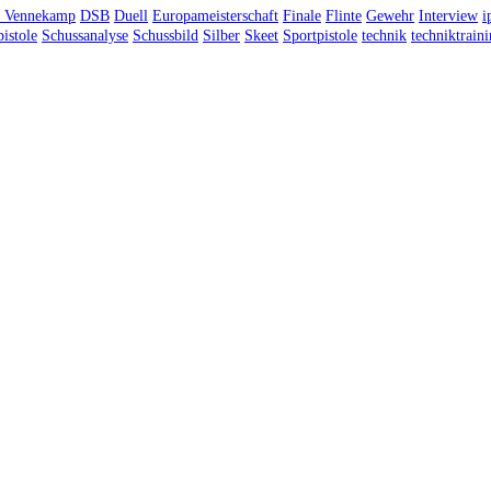
n Vennekamp
DSB
Duell
Europameisterschaft
Finale
Flinte
Gewehr
Interview
i
istole
Schussanalyse
Schussbild
Silber
Skeet
Sportpistole
technik
techniktrain