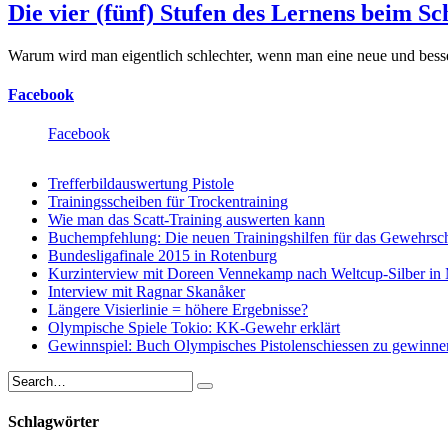
Die vier (fünf) Stufen des Lernens beim Sc
Warum wird man eigentlich schlechter, wenn man eine neue und bes
Facebook
Facebook
Trefferbildauswertung Pistole
Trainingsscheiben für Trockentraining
Wie man das Scatt-Training auswerten kann
Buchempfehlung: Die neuen Trainingshilfen für das Gewehrsc
Bundesligafinale 2015 in Rotenburg
Kurzinterview mit Doreen Vennekamp nach Weltcup-Silber in
Interview mit Ragnar Skanåker
Längere Visierlinie = höhere Ergebnisse?
Olympische Spiele Tokio: KK-Gewehr erklärt
Gewinnspiel: Buch Olympisches Pistolenschiessen zu gewinne
Schlagwörter