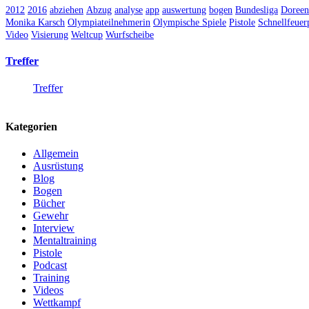
2012
2016
abziehen
Abzug
analyse
app
auswertung
bogen
Bundesliga
Doree
Monika Karsch
Olympiateilnehmerin
Olympische Spiele
Pistole
Schnellfeuerp
Video
Visierung
Weltcup
Wurfscheibe
Treffer
Treffer
Kategorien
Allgemein
Ausrüstung
Blog
Bogen
Bücher
Gewehr
Interview
Mentaltraining
Pistole
Podcast
Training
Videos
Wettkampf