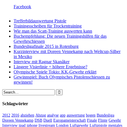
Facebook
Trefferbildauswertung Pistole
Trainingsscheiben für Trockentraining
Wie man das Scatt-Training auswerten kann
Buchempfehlung: Die neuen Trainingshilfen für das
Gewehrschiessen
Bundesligafinale 2015 in Rotenburg
Kurzinterview mit Doreen Vennekamp nach Weltcup-Silber
in Mexiko
Interview mit Ragnar Skanåker
Längere Visierlinie = höhere Ergebnisse?
Olympische Spiele Tokio: KK-Gewehr erklärt
Gewinnspiel: Buch Olympisches Pistolenschiessen zu
gewinnen!
Schlagwörter
2012
2016
abziehen
Abzug
analyse
app
auswertung
bogen
Bundesliga
Doreen Vennekamp
DSB
Duell
Europameisterschaft
Finale
Flinte
Gewehr
Interview
ipad
iphone
livestream
London
Luftgewehr
Luftpistole
mentales