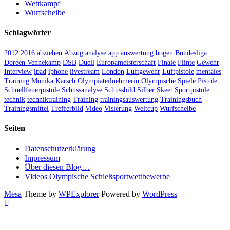
Wettkampf
Wurfscheibe
Schlagwörter
2012
2016
abziehen
Abzug
analyse
app
auswertung
bogen
Bundesliga
Doreen Vennekamp
DSB
Duell
Europameisterschaft
Finale
Flinte
Gewehr
Interview
ipad
iphone
livestream
London
Luftgewehr
Luftpistole
mentales
Training
Monika Karsch
Olympiateilnehmerin
Olympische Spiele
Pistole
Schnellfeuerpistole
Schussanalyse
Schussbild
Silber
Skeet
Sportpistole
technik
techniktraining
Training
trainingsauswertung
Trainingsbuch
Trainingsmittel
Trefferbild
Video
Visierung
Weltcup
Wurfscheibe
Seiten
Datenschutzerklärung
Impressum
Über diesen Blog…
Videos Olympische Schießsportwettbewerbe
Mesa
Theme by
WPExplorer
Powered by
WordPress