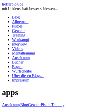
trefferblog.de
mit Leidenschaft besser schiessen...
Blog
Allgemein
Pistole
Gewehr
Training
Wettkampf
Interview
Videos
Mentaltraining
Ausrüstung
Bücher
Bogen
Wurfscheibe
Über diesen Blog…
Impressum
apps
Ausrüstung
Blog
Gewehr
Pistole
Training