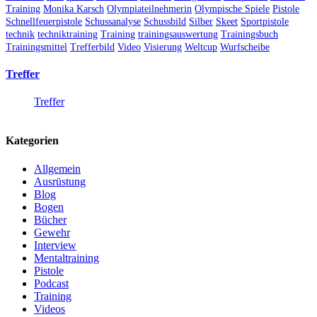
Training
Monika Karsch
Olympiateilnehmerin
Olympische Spiele
Pistole
Schnellfeuerpistole
Schussanalyse
Schussbild
Silber
Skeet
Sportpistole
technik
techniktraining
Training
trainingsauswertung
Trainingsbuch
Trainingsmittel
Trefferbild
Video
Visierung
Weltcup
Wurfscheibe
Treffer
Treffer
Kategorien
Allgemein
Ausrüstung
Blog
Bogen
Bücher
Gewehr
Interview
Mentaltraining
Pistole
Podcast
Training
Videos