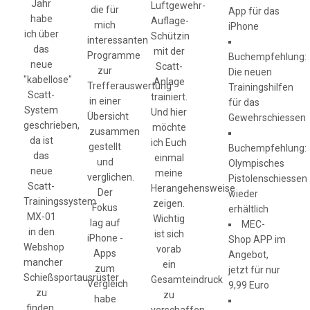
Jahr
Luftgewehr-
die für
App für das
habe
Auflage-
mich
iPhone
ich über
Schützin
interessanten
das
mit der
Programme
Buchempfehlung:
neue
Scatt-
zur
Die neuen
"kabellose"
Anlage
Trefferauswertung
Trainingshilfen
Scatt-
trainiert.
in einer
für das
System
Und hier
Übersicht
Gewehrschiessen
geschrieben,
möchte
zusammen
da ist
ich Euch
gestellt
Buchempfehlung:
das
einmal
und
Olympisches
neue
meine
verglichen.
Pistolenschiessen
Scatt-
Herangehensweise
Der
wieder
Trainingssystem
zeigen.
Fokus
erhältlich
MX-01
Wichtig
lag auf
MEC-
in den
ist sich
iPhone -
Shop APP im
Webshop
vorab
Apps
Angebot,
mancher
ein
zum
jetzt für nur
Schießsportausrüster
Gesamteindruck
Vergleich
9,99 Euro
zu
zu
habe
finden.