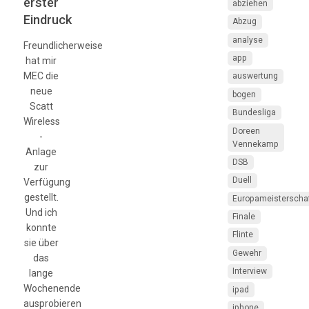
erster
abziehen
Eindruck
Abzug
analyse
Freundlicherweise
app
hat mir
MEC die
auswertung
neue
bogen
Scatt
Bundesliga
Wireless
Doreen
-
Vennekamp
Anlage
DSB
zur
Duell
Verfügung
gestellt.
Europameisterscha
Und ich
Finale
konnte
Flinte
sie über
Gewehr
das
Interview
lange
Wochenende
ipad
ausprobieren
iphone