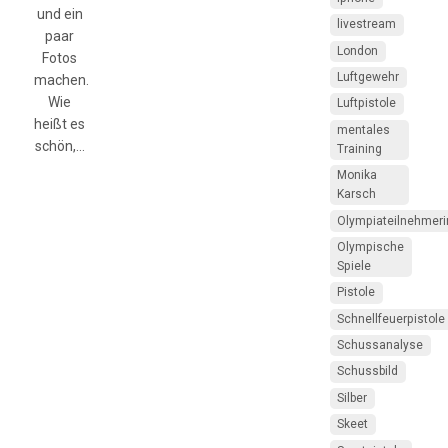
und ein
livestream
paar
London
Fotos
Luftgewehr
machen.
Wie
Luftpistole
heißt es
mentales
schön,…
Training
Monika
Karsch
Olympiateilnehmeri
Olympische
Spiele
Pistole
Schnellfeuerpistole
Schussanalyse
Schussbild
Silber
Skeet