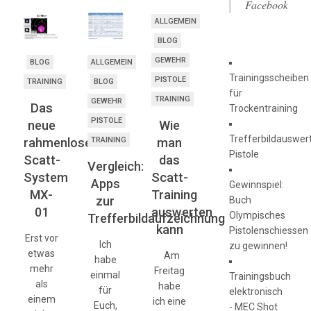
Facebook
ALLGEMEIN
BLOG
GEWEHR
BLOG
ALLGEMEIN
Trainingsscheiben
PISTOLE
TRAINING
BLOG
für
TRAINING
GEWEHR
Das
Trockentraining
PISTOLE
Wie
neue
Trefferbildauswer
man
rahmenlose
TRAINING
Pistole
das
Scatt-
Vergleich:
Scatt-
System
Apps
Gewinnspiel:
Training
MX-
zur
Buch
auswerten
01
Olympisches
Trefferbildaufzeichnung
kann
Pistolenschiessen
Erst vor
Ich
zu gewinnen!
etwas
Am
habe
mehr
Freitag
einmal
Trainingsbuch
als
habe
für
elektronisch
einem
ich eine
Euch,
- MEC Shot