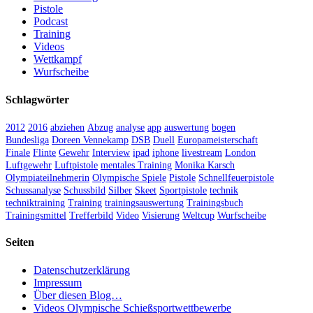
Pistole
Podcast
Training
Videos
Wettkampf
Wurfscheibe
Schlagwörter
2012
2016
abziehen
Abzug
analyse
app
auswertung
bogen
Bundesliga
Doreen Vennekamp
DSB
Duell
Europameisterschaft
Finale
Flinte
Gewehr
Interview
ipad
iphone
livestream
London
Luftgewehr
Luftpistole
mentales Training
Monika Karsch
Olympiateilnehmerin
Olympische Spiele
Pistole
Schnellfeuerpistole
Schussanalyse
Schussbild
Silber
Skeet
Sportpistole
technik
techniktraining
Training
trainingsauswertung
Trainingsbuch
Trainingsmittel
Trefferbild
Video
Visierung
Weltcup
Wurfscheibe
Seiten
Datenschutzerklärung
Impressum
Über diesen Blog…
Videos Olympische Schießsportwettbewerbe