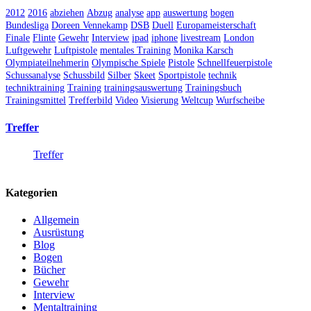
2012
2016
abziehen
Abzug
analyse
app
auswertung
bogen
Bundesliga
Doreen Vennekamp
DSB
Duell
Europameisterschaft
Finale
Flinte
Gewehr
Interview
ipad
iphone
livestream
London
Luftgewehr
Luftpistole
mentales Training
Monika Karsch
Olympiateilnehmerin
Olympische Spiele
Pistole
Schnellfeuerpistole
Schussanalyse
Schussbild
Silber
Skeet
Sportpistole
technik
techniktraining
Training
trainingsauswertung
Trainingsbuch
Trainingsmittel
Trefferbild
Video
Visierung
Weltcup
Wurfscheibe
Treffer
Treffer
Kategorien
Allgemein
Ausrüstung
Blog
Bogen
Bücher
Gewehr
Interview
Mentaltraining