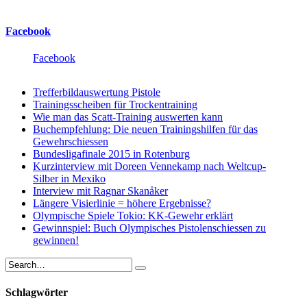
Facebook
Facebook
Trefferbildauswertung Pistole
Trainingsscheiben für Trockentraining
Wie man das Scatt-Training auswerten kann
Buchempfehlung: Die neuen Trainingshilfen für das
Gewehrschiessen
Bundesligafinale 2015 in Rotenburg
Kurzinterview mit Doreen Vennekamp nach Weltcup-
Silber in Mexiko
Interview mit Ragnar Skanåker
Längere Visierlinie = höhere Ergebnisse?
Olympische Spiele Tokio: KK-Gewehr erklärt
Gewinnspiel: Buch Olympisches Pistolenschiessen zu
gewinnen!
Schlagwörter