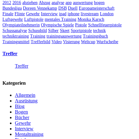
2012
2016
abziehen
Abzug
analyse
app
auswertung
bogen
Bundesliga
Doreen Vennekamp
DSB
Duell
Europameisterschaft
Finale
Flinte
Gewehr
Interview
ipad
iphone
livestream
London
Luftgewehr
Luftpistole
mentales Training
Monika Karsch
Olympiateilnehmerin
Olympische Spiele
Pistole
Schnellfeuerpistole
Schussanalyse
Schussbild
Silber
Skeet
Sportpistole
technik
techniktraining
Training
trainingsauswertung
Trainingsbuch
Trainingsmittel
Trefferbild
Video
Visierung
Weltcup
Wurfscheibe
Treffer
Treffer
Kategorien
Allgemein
Ausrüstung
Blog
Bogen
Bücher
Gewehr
Interview
Mentaltraining