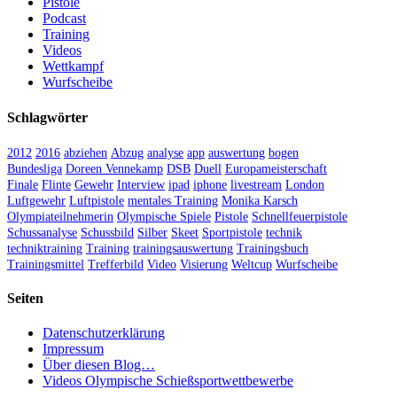
Pistole
Podcast
Training
Videos
Wettkampf
Wurfscheibe
Schlagwörter
2012
2016
abziehen
Abzug
analyse
app
auswertung
bogen
Bundesliga
Doreen Vennekamp
DSB
Duell
Europameisterschaft
Finale
Flinte
Gewehr
Interview
ipad
iphone
livestream
London
Luftgewehr
Luftpistole
mentales Training
Monika Karsch
Olympiateilnehmerin
Olympische Spiele
Pistole
Schnellfeuerpistole
Schussanalyse
Schussbild
Silber
Skeet
Sportpistole
technik
techniktraining
Training
trainingsauswertung
Trainingsbuch
Trainingsmittel
Trefferbild
Video
Visierung
Weltcup
Wurfscheibe
Seiten
Datenschutzerklärung
Impressum
Über diesen Blog…
Videos Olympische Schießsportwettbewerbe