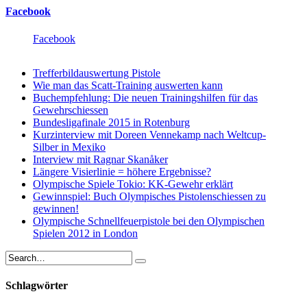
Facebook
Facebook
Trefferbildauswertung Pistole
Wie man das Scatt-Training auswerten kann
Buchempfehlung: Die neuen Trainingshilfen für das
Gewehrschiessen
Bundesligafinale 2015 in Rotenburg
Kurzinterview mit Doreen Vennekamp nach Weltcup-
Silber in Mexiko
Interview mit Ragnar Skanåker
Längere Visierlinie = höhere Ergebnisse?
Olympische Spiele Tokio: KK-Gewehr erklärt
Gewinnspiel: Buch Olympisches Pistolenschiessen zu
gewinnen!
Olympische Schnellfeuerpistole bei den Olympischen
Spielen 2012 in London
Schlagwörter