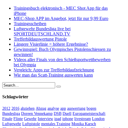
Trainingsbuch elektronisch - MEC Shot App für das
iPhone
MEC-Shop APP im Angebot, jetzt für nur 9,99 Euro
Trainingsscheiben
Luftgewehr Bundesliga live bei
SPORTDEUTSCHLAND.TV
Trefferbildauswertung Pistole
Längere Visierlinie = höhere Ergebnisse?
Gewinnspiel: Buch Olympisches Pistolenschiessen zu
gewinnen!
Videos aller Finals von den Schießsportwettbewerben
bei Olympia
Vergleich: Apps zur Trefferbildaufzeichnung
Wie man das Scatt-Training auswerten kann
Schlagwörter
2012
2016
abziehen
Abzug
analyse
app
auswertung
bogen
Bundesliga
Doreen Vennekamp
DSB
Duell
Europameisterschaft
Finale
Flinte
Gewehr
Interview
ipad
iphone
livestream
London
Luftgewehr
Luftpistole
mentales Training
Monika Karsch