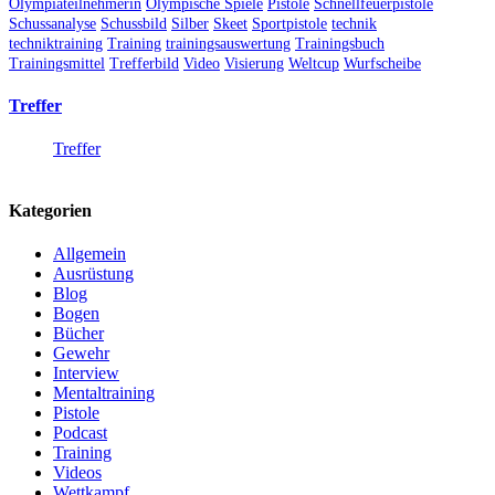
Olympiateilnehmerin
Olympische Spiele
Pistole
Schnellfeuerpistole
Schussanalyse
Schussbild
Silber
Skeet
Sportpistole
technik
techniktraining
Training
trainingsauswertung
Trainingsbuch
Trainingsmittel
Trefferbild
Video
Visierung
Weltcup
Wurfscheibe
Treffer
Treffer
Kategorien
Allgemein
Ausrüstung
Blog
Bogen
Bücher
Gewehr
Interview
Mentaltraining
Pistole
Podcast
Training
Videos
Wettkampf