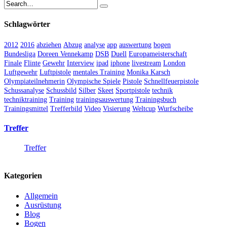
Schlagwörter
2012
2016
abziehen
Abzug
analyse
app
auswertung
bogen
Bundesliga
Doreen Vennekamp
DSB
Duell
Europameisterschaft
Finale
Flinte
Gewehr
Interview
ipad
iphone
livestream
London
Luftgewehr
Luftpistole
mentales Training
Monika Karsch
Olympiateilnehmerin
Olympische Spiele
Pistole
Schnellfeuerpistole
Schussanalyse
Schussbild
Silber
Skeet
Sportpistole
technik
techniktraining
Training
trainingsauswertung
Trainingsbuch
Trainingsmittel
Trefferbild
Video
Visierung
Weltcup
Wurfscheibe
Treffer
Treffer
Kategorien
Allgemein
Ausrüstung
Blog
Bogen