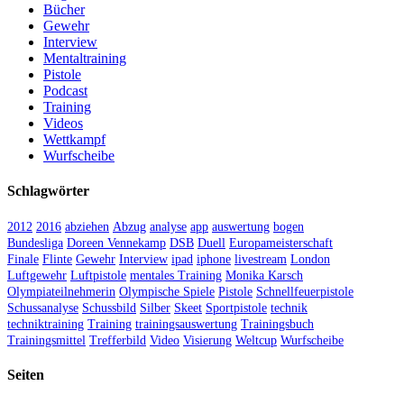
Bücher
Gewehr
Interview
Mentaltraining
Pistole
Podcast
Training
Videos
Wettkampf
Wurfscheibe
Schlagwörter
2012
2016
abziehen
Abzug
analyse
app
auswertung
bogen
Bundesliga
Doreen Vennekamp
DSB
Duell
Europameisterschaft
Finale
Flinte
Gewehr
Interview
ipad
iphone
livestream
London
Luftgewehr
Luftpistole
mentales Training
Monika Karsch
Olympiateilnehmerin
Olympische Spiele
Pistole
Schnellfeuerpistole
Schussanalyse
Schussbild
Silber
Skeet
Sportpistole
technik
techniktraining
Training
trainingsauswertung
Trainingsbuch
Trainingsmittel
Trefferbild
Video
Visierung
Weltcup
Wurfscheibe
Seiten