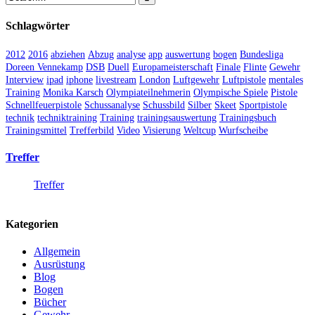
Schlagwörter
2012
2016
abziehen
Abzug
analyse
app
auswertung
bogen
Bundesliga
Doreen Vennekamp
DSB
Duell
Europameisterschaft
Finale
Flinte
Gewehr
Interview
ipad
iphone
livestream
London
Luftgewehr
Luftpistole
mentales
Training
Monika Karsch
Olympiateilnehmerin
Olympische Spiele
Pistole
Schnellfeuerpistole
Schussanalyse
Schussbild
Silber
Skeet
Sportpistole
technik
techniktraining
Training
trainingsauswertung
Trainingsbuch
Trainingsmittel
Trefferbild
Video
Visierung
Weltcup
Wurfscheibe
Treffer
Treffer
Kategorien
Allgemein
Ausrüstung
Blog
Bogen
Bücher
Gewehr