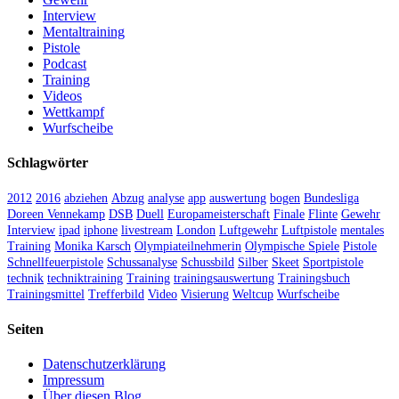
Interview
Mentaltraining
Pistole
Podcast
Training
Videos
Wettkampf
Wurfscheibe
Schlagwörter
2012
2016
abziehen
Abzug
analyse
app
auswertung
bogen
Bundesliga
Doreen Vennekamp
DSB
Duell
Europameisterschaft
Finale
Flinte
Gewehr
Interview
ipad
iphone
livestream
London
Luftgewehr
Luftpistole
mentales
Training
Monika Karsch
Olympiateilnehmerin
Olympische Spiele
Pistole
Schnellfeuerpistole
Schussanalyse
Schussbild
Silber
Skeet
Sportpistole
technik
techniktraining
Training
trainingsauswertung
Trainingsbuch
Trainingsmittel
Trefferbild
Video
Visierung
Weltcup
Wurfscheibe
Seiten
Datenschutzerklärung
Impressum
Über diesen Blog…