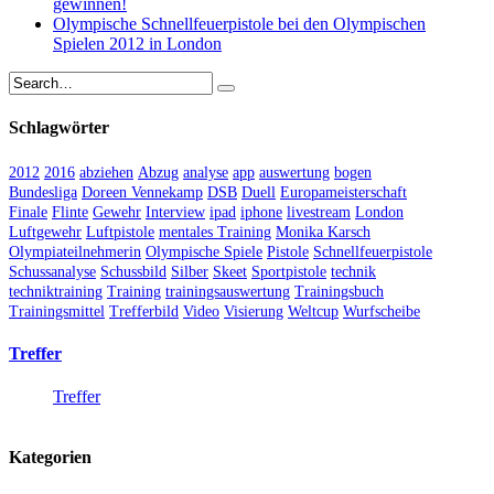
gewinnen!
Olympische Schnellfeuerpistole bei den Olympischen
Spielen 2012 in London
Schlagwörter
2012
2016
abziehen
Abzug
analyse
app
auswertung
bogen
Bundesliga
Doreen Vennekamp
DSB
Duell
Europameisterschaft
Finale
Flinte
Gewehr
Interview
ipad
iphone
livestream
London
Luftgewehr
Luftpistole
mentales Training
Monika Karsch
Olympiateilnehmerin
Olympische Spiele
Pistole
Schnellfeuerpistole
Schussanalyse
Schussbild
Silber
Skeet
Sportpistole
technik
techniktraining
Training
trainingsauswertung
Trainingsbuch
Trainingsmittel
Trefferbild
Video
Visierung
Weltcup
Wurfscheibe
Treffer
Treffer
Kategorien