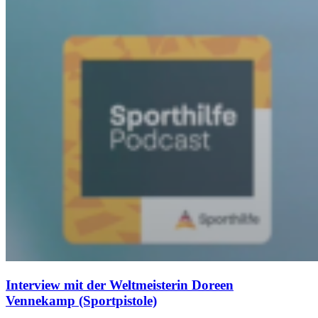
Interview mit der Weltmeisterin Doreen
Vennekamp (Sportpistole)