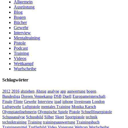
Allgemein
Ausrüstung
Blog
Bogen
Bücher
Gewehr
Interview
Mentaltraining
Pistole
Podcast
Training
Videos
Wettkampf
Wurfscheibe
Schlagwörter
2012
2016
abziehen
Abzug
analyse
app
auswertung
bogen
Bundesliga
Doreen Vennekamp
DSB
Duell
Europameisterschaft
Finale
Flinte
Gewehr
Interview
ipad
iphone
livestream
London
Luftgewehr
Luftpistole
mentales Training
Monika Karsch
Olympiateilnehmerin
Olympische Spiele
Pistole
Schnellfeuerpistole
Schussanalyse
Schussbild
Silber
Skeet
Sportpistole
technik
techniktraining
Training
trainingsauswertung
Trainingsbuch
Trainingsmittel
Trefferbild
Video
Visierung
Weltcup
Wurfscheibe