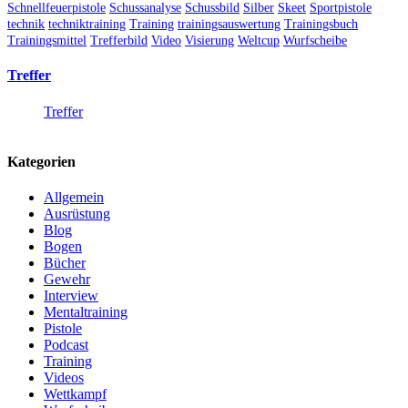
Schnellfeuerpistole
Schussanalyse
Schussbild
Silber
Skeet
Sportpistole
technik
techniktraining
Training
trainingsauswertung
Trainingsbuch
Trainingsmittel
Trefferbild
Video
Visierung
Weltcup
Wurfscheibe
Treffer
Treffer
Kategorien
Allgemein
Ausrüstung
Blog
Bogen
Bücher
Gewehr
Interview
Mentaltraining
Pistole
Podcast
Training
Videos
Wettkampf