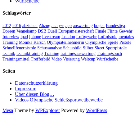
Wurfscheibe
Schlagwörter
2012
2016
abziehen
Abzug
analyse
app
auswertung
bogen
Bundesliga
Doreen Vennekamp
DSB
Duell
Europameisterschaft
Finale
Flinte
Gewehr
Interview
ipad
iphone
livestream
London
Luftgewehr
Luftpistole
mentales
Training
Monika Karsch
Olympiateilnehmerin
Olympische Spiele
Pistole
Schnellfeuerpistole
Schussanalyse
Schussbild
Silber
Skeet
Sportpistole
technik
techniktraining
Training
trainingsauswertung
Trainingsbuch
Trainingsmittel
Trefferbild
Video
Visierung
Weltcup
Wurfscheibe
Seiten
Datenschutzerklärung
Impressum
Über diesen Blog…
Videos Olympische Schießsportwettbewerbe
Mesa
Theme by
WPExplorer
Powered by
WordPress