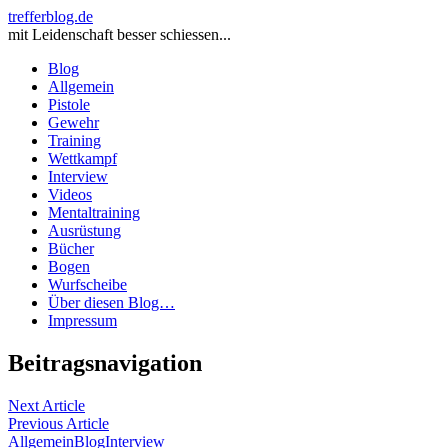
trefferblog.de
mit Leidenschaft besser schiessen...
Blog
Allgemein
Pistole
Gewehr
Training
Wettkampf
Interview
Videos
Mentaltraining
Ausrüstung
Bücher
Bogen
Wurfscheibe
Über diesen Blog…
Impressum
Beitragsnavigation
Next Article
Previous Article
Allgemein
Blog
Interview