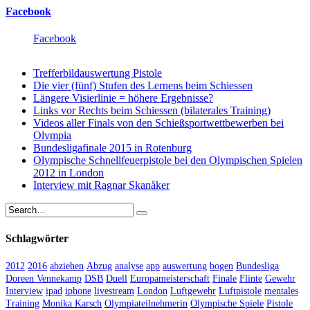
Facebook
Facebook
Trefferbildauswertung Pistole
Die vier (fünf) Stufen des Lernens beim Schiessen
Längere Visierlinie = höhere Ergebnisse?
Links vor Rechts beim Schiessen (bilaterales Training)
Videos aller Finals von den Schießsportwettbewerben bei
Olympia
Bundesligafinale 2015 in Rotenburg
Olympische Schnellfeuerpistole bei den Olympischen Spielen
2012 in London
Interview mit Ragnar Skanåker
Schlagwörter
2012
2016
abziehen
Abzug
analyse
app
auswertung
bogen
Bundesliga
Doreen Vennekamp
DSB
Duell
Europameisterschaft
Finale
Flinte
Gewehr
Interview
ipad
iphone
livestream
London
Luftgewehr
Luftpistole
mentales
Training
Monika Karsch
Olympiateilnehmerin
Olympische Spiele
Pistole