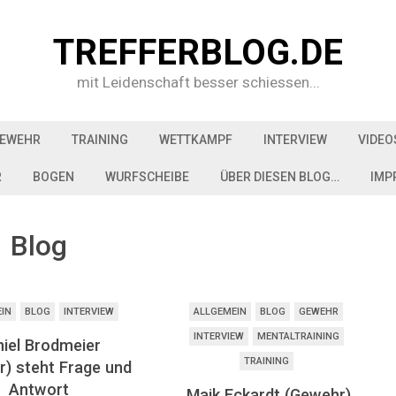
TREFFERBLOG.DE
mit Leidenschaft besser schiessen...
EWEHR
TRAINING
WETTKAMPF
INTERVIEW
VIDEO
R
BOGEN
WURFSCHEIBE
ÜBER DIESEN BLOG…
IMP
Blog
EIN
BLOG
INTERVIEW
ALLGEMEIN
BLOG
GEWEHR
INTERVIEW
MENTALTRAINING
iel Brodmeier
TRAINING
) steht Frage und
Antwort
Maik Eckardt (Gewehr)