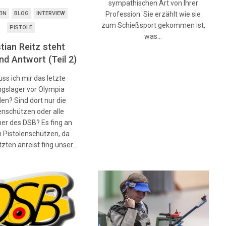
sympathischen Art von Ihrer
EIN
BLOG
INTERVIEW
Profession. Sie erzählt wie sie
zum Schießsport gekommen ist,
PISTOLE
was…
tian Reitz steht
nd Antwort (Teil 2)
ss ich mir das letzte
ngslager vor Olympia
len? Sind dort nur die
enschützen oder alle
er des DSB? Es fing an
n Pistolenschützen, da
tzten anreist fing unser…