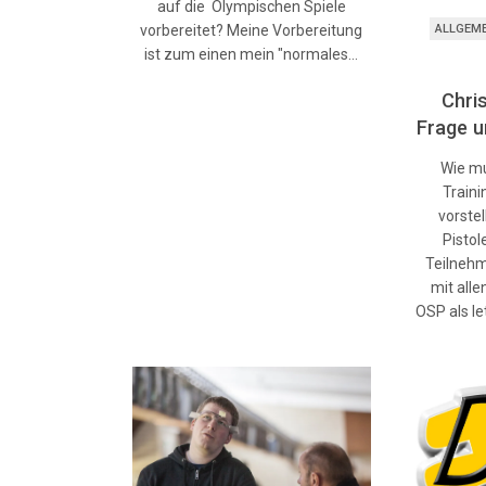
auf die Olympischen Spiele
ALLGEM
vorbereitet? Meine Vorbereitung
ist zum einen mein "normales…
Chris
Frage u
Wie mu
Traini
vorstel
Pistol
Teilnehm
mit alle
OSP als le