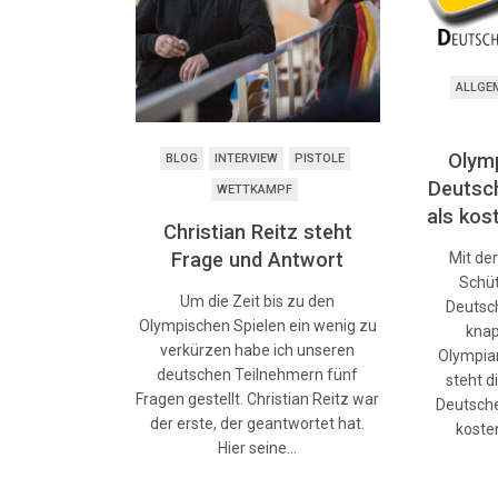
ALLGE
Olym
BLOG
INTERVIEW
PISTOLE
Deutsc
WETTKAMPF
als kos
Christian Reitz steht
Frage und Antwort
Mit de
Schüt
Um die Zeit bis zu den
Deutsc
Olympischen Spielen ein wenig zu
knap
verkürzen habe ich unseren
Olympiam
deutschen Teilnehmern fünf
steht d
Fragen gestellt. Christian Reitz war
Deutsch
der erste, der geantwortet hat.
koste
Hier seine…