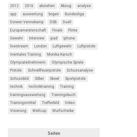
2012
2016
abziehen
Abzug
analyse
app
auswertung
bogen
Bundesliga
Doreen Vennekamp
DSB
Duell
Europameisterschaft
Finale
Flinte
Gewehr
Interview
ipad
iphone
livestream
London
Luftgewehr
Luftpistole
mentales Training
Monika Karsch
Olympiateilnehmerin
Olympische Spiele
Pistole
Schnellfeuerpistole
Schussanalyse
Schussbild
Silber
Skeet
Sportpistole
technik
techniktraining
Training
trainingsauswertung
Trainingsbuch
Trainingsmittel
Trefferbild
Video
Visierung
Weltcup
Wurfscheibe
Seiten