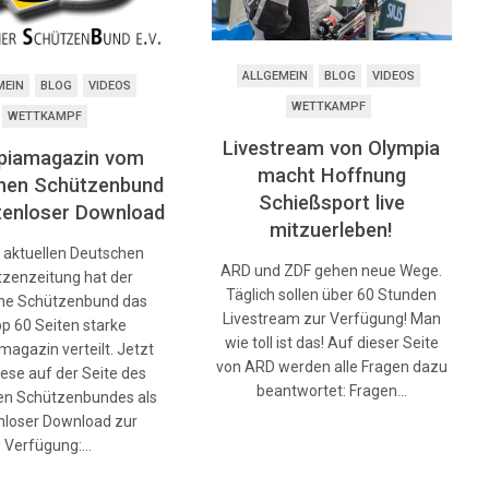
ALLGEMEIN
BLOG
VIDEOS
MEIN
BLOG
VIDEOS
WETTKAMPF
WETTKAMPF
Livestream von Olympia
piamagazin vom
macht Hoffnung
hen Schützenbund
Schießsport live
tenloser Download
mitzuerleben!
r aktuellen Deutschen
ARD und ZDF gehen neue Wege.
zenzeitung hat der
Täglich sollen über 60 Stunden
he Schützenbund das
Livestream zur Verfügung! Man
p 60 Seiten starke
wie toll ist das! Auf dieser Seite
agazin verteilt. Jetzt
von ARD werden alle Fragen dazu
iese auf der Seite des
beantwortet: Fragen…
en Schützenbundes als
nloser Download zur
Verfügung:…