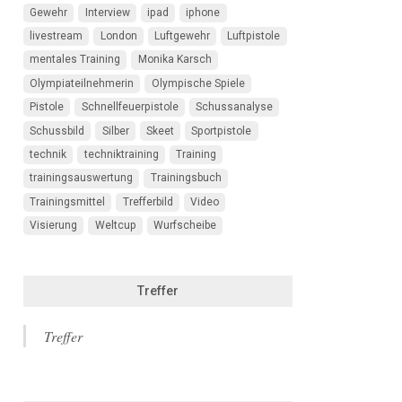
Gewehr
Interview
ipad
iphone
livestream
London
Luftgewehr
Luftpistole
mentales Training
Monika Karsch
Olympiateilnehmerin
Olympische Spiele
Pistole
Schnellfeuerpistole
Schussanalyse
Schussbild
Silber
Skeet
Sportpistole
technik
techniktraining
Training
trainingsauswertung
Trainingsbuch
Trainingsmittel
Trefferbild
Video
Visierung
Weltcup
Wurfscheibe
Treffer
Treffer